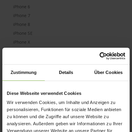
iPhone 6
iPhone 7
iPhone 8
iPhone SE
iPhone X
iPod nano
iPod shuffle
iPod touch
Zustimmung
Details
Über Cookies
Kabel & Adapter
Kopfhörer
Diese Webseite verwendet Cookies
LaCie Rugged
Wir verwenden Cookies, um Inhalte und Anzeigen zu
Lightning
personalisieren, Funktionen für soziale Medien anbieten
Mac mini
zu können und die Zugriffe auf unsere Website zu
Mac Pro
analysieren. Außerdem geben wir Informationen zu Ihrer
Mac Studio
Verwendung unserer Website an unsere Partner für