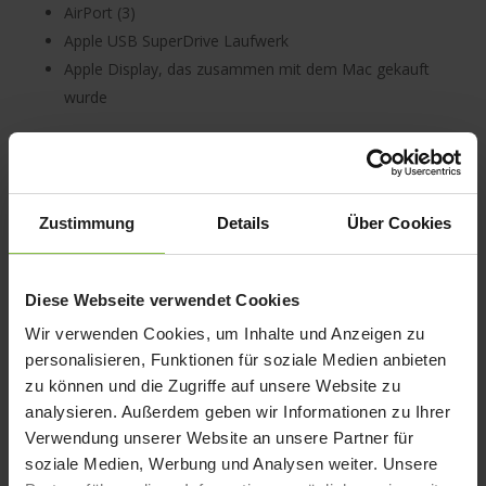
AirPort (3)
Apple USB SuperDrive Laufwerk
Apple Display, das zusammen mit dem Mac gekauft
wurde
Zustimmung
Details
Über Cookies
Diese Webseite verwendet Cookies
(1) Die Verfügbarkeit der einzelnen Supportoptionen ist
Wir verwenden Cookies, um Inhalte und Anzeigen zu
abhängig vom Land, in dem der Service angefragt wird,
personalisieren, Funktionen für soziale Medien anbieten
und vom Standort des Apple Autorisierten Service-
zu können und die Zugriffe auf unsere Website zu
Providers. Apple kann zudem verlangen, dass leicht zu
analysieren. Außerdem geben wir Informationen zu Ihrer
installierende Komponenten (DIY-Komponenten, Do-it-
yourself) vom Kunden selbst ausgetauscht werden.
Verwendung unserer Website an unsere Partner für
soziale Medien, Werbung und Analysen weiter. Unsere
(2) Der AppleCare Protection Plan muss innerhalb von