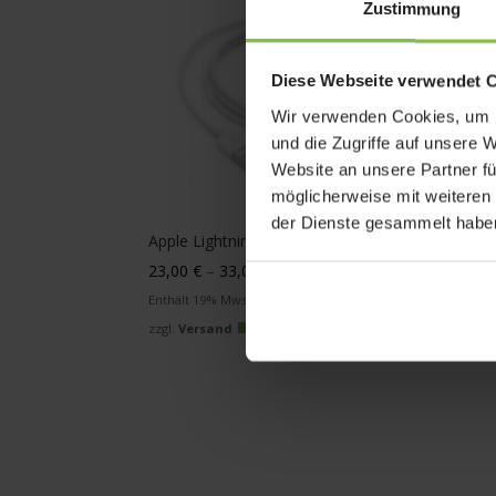
Zustimmung
Diese Webseite verwendet 
Wir verwenden Cookies, um I
und die Zugriffe auf unsere 
Website an unsere Partner fü
möglicherweise mit weiteren
der Dienste gesammelt habe
Apple Lightning auf USB Kabel
Preisspanne:
23,00
€
–
33,00
€
23,00 €
Enthält 19% Mwst.
bis
zzgl.
Versand
33,00 €