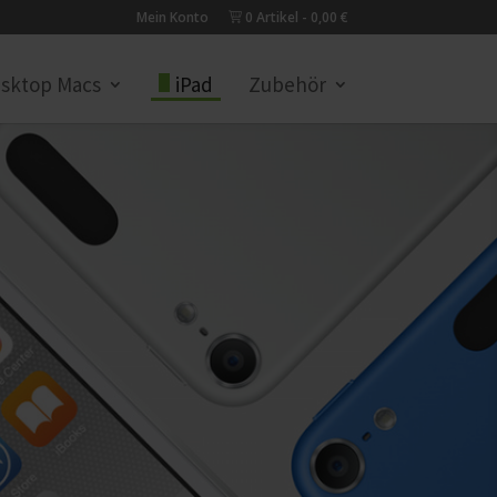
Mein Konto
0 Artikel
0,00 €
sktop Macs
iPad
Zubehör