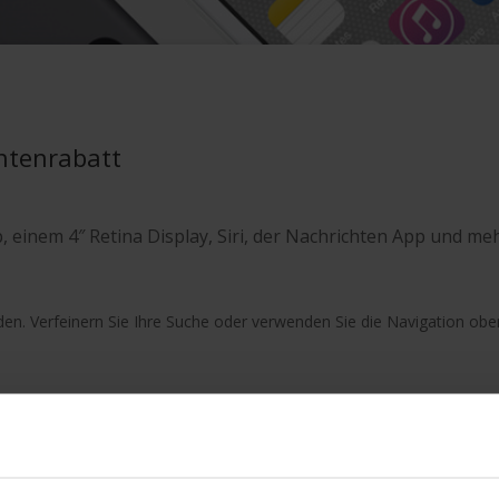
entenrabatt
 einem 4″ Retina Display, Siri, der Nachrichten App und meh
en. Verfeinern Sie Ihre Suche oder verwenden Sie die Navigation obe