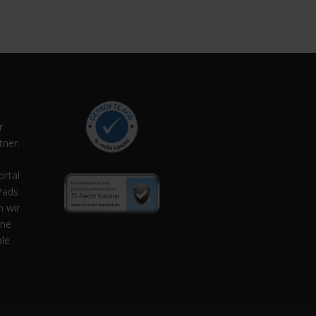
r
ner.
,
ortal
Pads
n wir
ene
ple