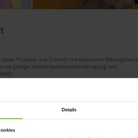
t
e Apple Produkte und Zubehör mit exklusivem Bildungsnachl
en mit gültiger Immatrikulationsbescheinigung und
nten).
Details
htung (Universität oder Hochschule);
Cookies
ndere ähnliche Person in einer übergeordneten Funktion, di