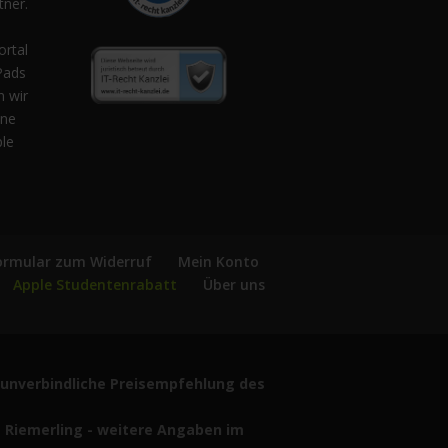
ner.
,
ortal
Pads
n wir
ene
ple
ormular zum Widerruf
Mein Konto
Apple Studentenrabatt
Über uns
ie unverbindliche Preisempfehlung des
1 Riemerling - weitere Angaben im