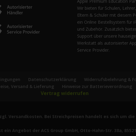
Apple Premium Education Part
Wir bieten für Schulen, Lehrer
Eltern & Schüler mit diesem P
ein Online Bestellsystem für i
und Zubehör. Zusätzlich biete
Support über unsere hauseig
Werkstatt als autorisierter Ap
Service Provider.
dingungen
Datenschutzerklärung
Widerrufsbelehrung & F
reise, Versand & Lieferung
Hinweise zur Batterieverordnung
Vertrag widerrufen
 zzgl. Versandkosten. Bei Streichpreisen handelt es sich um d
t ein Angebot der ACS Group GmbH, Otto-Hahn-Str. 38a, 8552