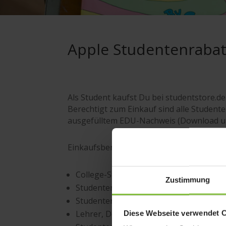
Apple Studentenrabat
Als Student kaufst Du bei studentstore.d
Berechtigt zum Einkauf sind alle Student
ausgefülltem EDU-Nachweis (Download u
Einkaufsberechtigt sind:
College-Studenten;
Zustimmung
Studenten einer höheren Bildungseinric
Studenten in Fort- und Weiterbildung;
Diese Webseite verwendet 
Lehrer, Dozenten, Tutoren oder eine a