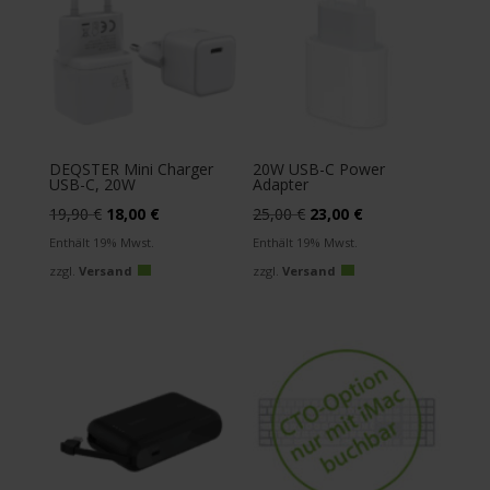
DEQSTER Mini Charger
20W USB-C Power
USB-C, 20W
Adapter
Ursprünglicher
Aktueller
Ursprünglicher
Aktueller
19,90
€
18,00
€
25,00
€
23,00
€
Preis
Preis
Preis
Preis
Enthält 19% Mwst.
Enthält 19% Mwst.
war:
ist:
war:
ist:
zzgl.
Versand
zzgl.
Versand
19,90 €
18,00 €.
25,00 €
23,00 €.