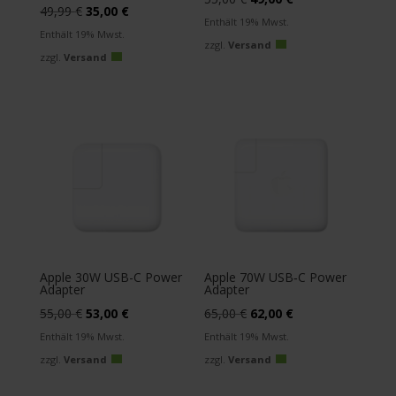
Ursprünglicher
Aktueller
49,99
€
35,00
€
Preis
Preis
Enthält 19% Mwst.
Preis
Preis
Enthält 19% Mwst.
war:
ist:
zzgl.
Versand
war:
ist:
zzgl.
Versand
55,00 €
49,00 €.
49,99 €
35,00 €.
Apple 30W USB-C Power
Apple 70W USB‑C Power
Adapter
Adapter
Ursprünglicher
Aktueller
Ursprünglicher
Aktueller
55,00
€
53,00
€
65,00
€
62,00
€
Preis
Preis
Preis
Preis
Enthält 19% Mwst.
Enthält 19% Mwst.
war:
ist:
war:
ist:
zzgl.
Versand
zzgl.
Versand
55,00 €
53,00 €.
65,00 €
62,00 €.