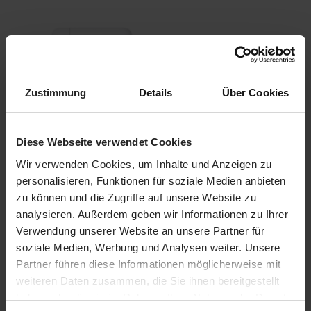
Zustimmung
Details
Über Cookies
Diese Webseite verwendet Cookies
Apple 96W USB‑C Power
Apple MagSafe 2 Power
Adapter
Adapter
Wir verwenden Cookies, um Inhalte und Anzeigen zu
Ursprünglicher
Aktueller
Ursprünglicher
Aktueller
85,00
€
82,00
€
85,00
€
82,00
€
personalisieren, Funktionen für soziale Medien anbieten
Preis
Preis
Preis
Preis
Enthält 19% Mwst.
Enthält 19% Mwst.
zu können und die Zugriffe auf unsere Website zu
war:
ist:
war:
ist:
zzgl.
Versand
zzgl.
Versand
analysieren. Außerdem geben wir Informationen zu Ihrer
85,00 €
82,00 €.
85,00 €
82,00 €.
Verwendung unserer Website an unsere Partner für
soziale Medien, Werbung und Analysen weiter. Unsere
Partner führen diese Informationen möglicherweise mit
weiteren Daten zusammen, die Sie ihnen bereitgestellt
haben oder die sie im Rahmen Ihrer Nutzung der Dienste