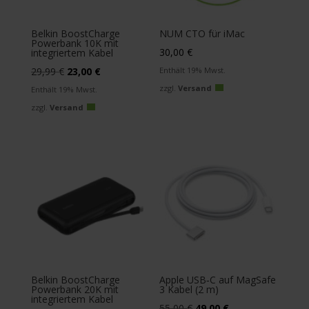
Belkin BoostCharge
NUM CTO für iMac
Powerbank 10K mit
30,00
€
integriertem Kabel
Ursprünglicher
Aktueller
29,99
€
23,00
€
Enthält 19% Mwst.
Preis
Preis
zzgl.
Versand
Enthält 19% Mwst.
war:
ist:
zzgl.
Versand
29,99 €
23,00 €.
Belkin BoostCharge
Apple USB‑C auf MagSafe
Powerbank 20K mit
3 Kabel (2 m)
integriertem Kabel
Ursprünglicher
Aktueller
55,00
€
49,00
€