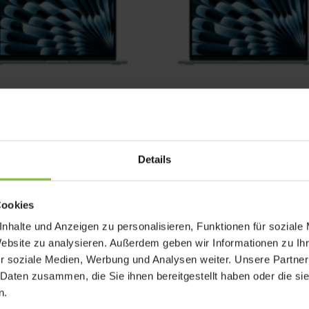
ook Air 13″ M5 1TB SSD,
MacBook Air 13″ M5 512 GB
Arbeitsspeicher
Ursprünglicher
Aktueller
1.399,00
€
1.299,00
€
Ursprünglicher
Aktueller
9,00
€
1.839,00
€
Preis
Preis
Enthält 19% Mwst.
Details
Preis
Preis
t 19% Mwst.
war:
ist:
zzgl.
Versand
war:
ist:
ersand
1.399,00 €
1.299,00 €
1.949,00 €
1.839,00 €.
Cookies
nhalte und Anzeigen zu personalisieren, Funktionen für soziale
Website zu analysieren. Außerdem geben wir Informationen zu I
r soziale Medien, Werbung und Analysen weiter. Unsere Partner
 Daten zusammen, die Sie ihnen bereitgestellt haben oder die s
n.
 Ihr MacBook Air