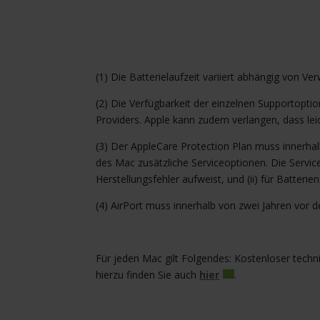
(1) Die Batterielaufzeit variiert abhängig von 
(2) Die Verfügbarkeit der einzelnen Supportopti
Providers. Apple kann zudem verlangen, dass le
(3) Der AppleCare Protection Plan muss innerha
des Mac zusätzliche Serviceoptionen. Die Service
Herstellungsfehler aufweist, und (ii) für Batter
(4) AirPort muss innerhalb von zwei Jahren vor
Für jeden Mac gilt Folgendes: Kostenloser tech
hierzu finden Sie auch
hier
.