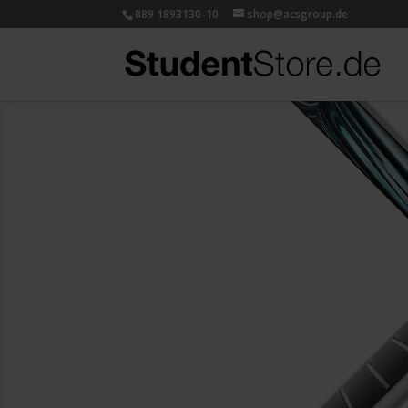
089 1893130-10
shop@acsgroup.de