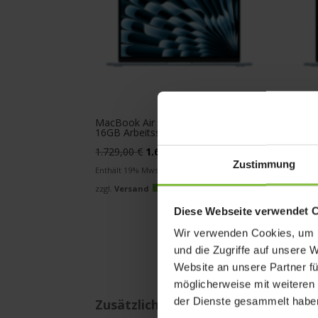
MacBook Air 13″ M5 1TB SSD,
MacB
16GB Arbeitsspeicher
24GB 
Ursprünglicher
Aktueller
1.729,00
€
1.619,00
€
1.94
Zustimmung
Preis
Preis
Enthält 19% Mwst.
Enthäl
war:
ist:
zzgl.
Versand
zzgl.
V
1.729,00 €
1.619,00 €.
Diese Webseite verwendet 
Wir verwenden Cookies, um I
und die Zugriffe auf unsere 
Website an unsere Partner fü
möglicherweise mit weiteren
der Dienste gesammelt habe
Zusätzlicher Service & Support für