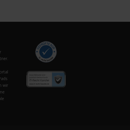
r
ner.
,
ortal
Pads
n wir
ene
ple