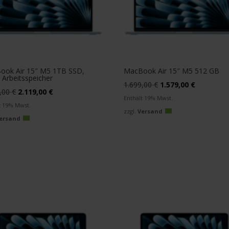
ook Air 15″ M5 1TB SSD,
MacBook Air 15″ M5 512 GB
Arbeitsspeicher
Ursprünglicher
Aktueller
1.699,00
€
1.579,00
€
Ursprünglicher
Aktueller
9,00
€
2.119,00
€
Preis
Preis
Enthält 19% Mwst.
Preis
Preis
t 19% Mwst.
war:
ist:
zzgl.
Versand
war:
ist:
ersand
1.699,00 €
1.579,00 €
2.249,00 €
2.119,00 €.