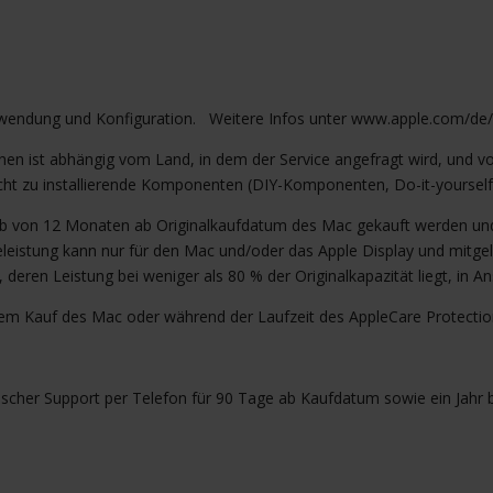
Verwendung und Konfiguration. Weitere Infos unter www.apple.com/de/
onen ist abhängig vom Land, in dem der Service angefragt wird, und v
icht zu installierende Komponenten (DIY-Komponenten, Do-it-yourse
lb von 12 Monaten ab Originalkaufdatum des Mac gekauft werden und b
leistung kann nur für den Mac und/oder das Apple Display und mitgelie
ien, deren Leistung bei weniger als 80 % der Originalkapazität liegt, 
 dem Kauf des Mac oder während der Laufzeit des AppleCare Protecti
nischer Support per Telefon für 90 Tage ab Kaufdatum sowie ein Jahr