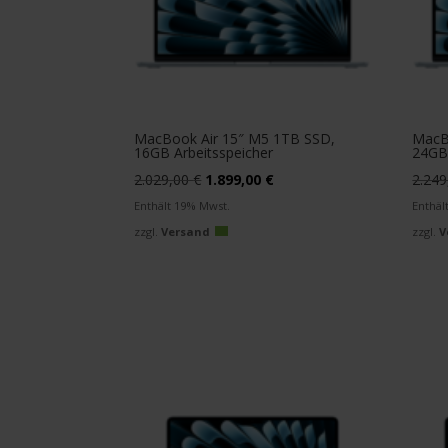
MacBook Air 15″ M5 1TB SSD,
MacB
16GB Arbeitsspeicher
24GB 
Ursprünglicher
Aktueller
2.029,00
€
1.899,00
€
2.24
Preis
Preis
Enthält 19% Mwst.
Enthäl
war:
ist:
zzgl.
Versand
zzgl.
V
2.029,00 €
1.899,00 €.