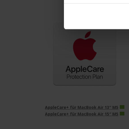
AppleCare+ für MacBook Air 13″ M5
AppleCare+ für MacBook Air 15″ M5