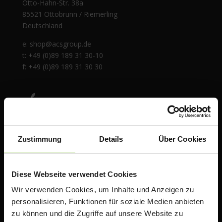
Otto-Hahn-Str. 38a
85521 Ottobrunn / Riemerling
Deutschland
e:
shop@acsgroup.de
t: +49 (0)89 189 31 30-10
f: +49 (0)89 189 31 30 30
Zustimmung
Details
Über Cookies
Diese Webseite verwendet Cookies
Wir verwenden Cookies, um Inhalte und Anzeigen zu
personalisieren, Funktionen für soziale Medien anbieten
Über uns
zu können und die Zugriffe auf unsere Website zu
Die ACS Group ist autorisierter Apple Premium