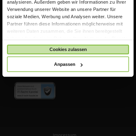
analysieren. Außerdem geben wir Informationen zu Ihrer
Education Partner. Wir bieten für Schulen, Lehrer,
Verwendung unserer Website an unsere Partner für
Eltern & Schüler mit diesem Portal ein Online
soziale Medien, Werbung und Analysen weiter. Unsere
Bestellsystem für iPads und Zubehör. Zusätzlich bieten
Partner führen diese Informationen möglicherweise mit
wir Support über unsere hauseigene Werkstatt als
weiteren Daten zusammen, die Sie ihnen bereitgestellt
autorisierter Apple Service Provider.
haben oder die sie im Rahmen Ihrer Nutzung der Dienste
gesammelt haben.
Cookies zulassen
Anpassen
Impressum