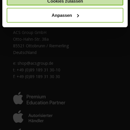
Cookies zulassen
Anpassen
ACS Group GmbH
Otto-Hahn-Str. 38a
85521 Ottobrunn / Riemerling
Deutschland
e:
shop@acsgroup.de
t: +49 (0)89 189 31 30-10
f: +49 (0)89 189 31 30 30