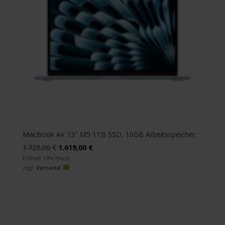
MacBook Air 13″ M5 1TB SSD, 16GB Arbeitsspeicher
Ursprünglicher
Aktueller
1.729,00
€
1.619,00
€
Preis
Preis
Enthält 19% Mwst.
zzgl.
Versand
war:
ist:
1.729,00 €
1.619,00 €.