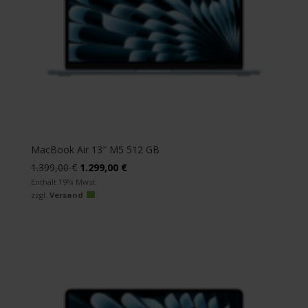
MacBook Air 13″ M5 512 GB
Ursprünglicher
Aktueller
1.399,00
€
1.299,00
€
Preis
Preis
Enthält 19% Mwst.
zzgl.
Versand
war:
ist:
1.399,00 €
1.299,00 €.