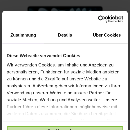
Zustimmung
Details
Über Cookies
Diese Webseite verwendet Cookies
Wir verwenden Cookies, um Inhalte und Anzeigen zu
personalisieren, Funktionen für soziale Medien anbieten
zu können und die Zugriffe auf unsere Website zu
analysieren. Außerdem geben wir Informationen zu Ihrer
MacBook Air 13″ M5 1TB SSD, 24GB Arbeitsspeicher
Verwendung unserer Website an unsere Partner für
Ursprünglicher
Aktueller
1.949,00
€
1.839,00
€
soziale Medien, Werbung und Analysen weiter. Unsere
Preis
Preis
Enthält 19% Mwst.
Partner führen diese Informationen möglicherweise mit
zzgl.
Versand
war:
ist:
weiteren Daten zusammen, die Sie ihnen bereitgestellt
1.949,00 €
1.839,00 €.
haben oder die sie im Rahmen Ihrer Nutzung der Dienste
gesammelt haben.