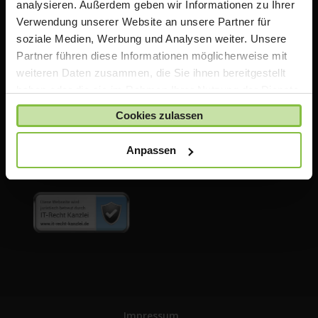
analysieren. Außerdem geben wir Informationen zu Ihrer
Education Partner. Wir bieten für Schulen, Lehrer,
Verwendung unserer Website an unsere Partner für
Eltern & Schüler mit diesem Portal ein Online
soziale Medien, Werbung und Analysen weiter. Unsere
Bestellsystem für iPads und Zubehör. Zusätzlich bieten
Partner führen diese Informationen möglicherweise mit
wir Support über unsere hauseigene Werkstatt als
weiteren Daten zusammen, die Sie ihnen bereitgestellt
autorisierter Apple Service Provider.
haben oder die sie im Rahmen Ihrer Nutzung der Dienste
gesammelt haben.
Cookies zulassen
Anpassen
Impressum