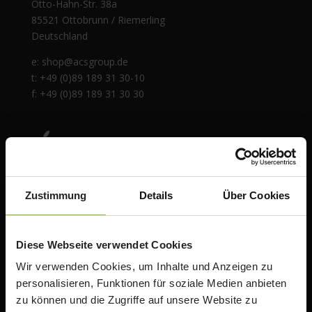
Otto-Hahn-Str. 38a
85521 Ottobrunn / Riemerling
Deutschland
e:
shop@acsgroup.de
t: +49 (0)89 189 31 30-10
f: +49 (0)89 189 31 30 30
Zustimmung
Details
Über Cookies
Diese Webseite verwendet Cookies
Wir verwenden Cookies, um Inhalte und Anzeigen zu
personalisieren, Funktionen für soziale Medien anbieten
Über uns
zu können und die Zugriffe auf unsere Website zu
Die ACS Group ist autorisierter Apple Premium