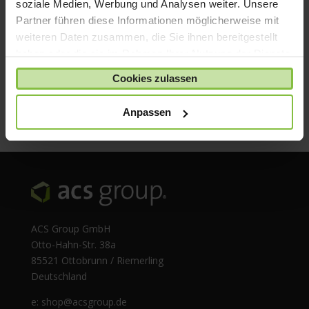
soziale Medien, Werbung und Analysen weiter. Unsere
Partner führen diese Informationen möglicherweise mit
weiteren Daten zusammen, die Sie ihnen bereitgestellt
haben oder die sie im Rahmen Ihrer Nutzung der Dienste
gesammelt haben.
Cookies zulassen
Anpassen
ACS Group GmbH
Otto-Hahn-Str. 38a
85521 Ottobrunn / Riemerling
Deutschland
e:
shop@acsgroup.de