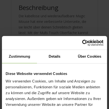
Beschreibung
Die kabellose und wieder­aufladbare Magic
Mouse hat eine verbesserte Unterseite, die
sie leicht über deinen Schreibtisch gleiten
lässt. Mit der Multi‑Touch Oberfläche kannst
du einfache Gesten ausführen, wie durch
Webseiten streichen oder durch Dokumente
scrollen.
Mit der aufladbaren Batterie kannst du deine
Zustimmung
Details
Über Cookies
Magic Mouse ungefähr einen Monat oder
länger verwenden, bevor du sie aufladen
musst. Die Magic Mouse ist sofort einsatz­
Diese Webseite verwendet Cookies
bereit und koppelt sich automatisch mit
Wir verwenden Cookies, um Inhalte und Anzeigen zu
deinem Mac. Sie kommt mit einem gewebten
personalisieren, Funktionen für soziale Medien anbieten
USB‑C Ladekabel, das du zum Laden und
zu können und die Zugriffe auf unsere Website zu
Koppeln über einen USB‑C Anschluss mit
analysieren. Außerdem geben wir Informationen zu Ihrer
dem Mac verbinden kannst.
Verwendung unserer Website an unsere Partner für