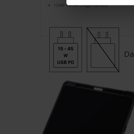
12MP Center Stage Kamera
Da