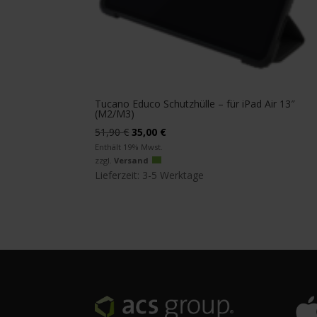
Tucano Educo Schutzhülle – für iPad Air 13″
(M2/M3)
Ursprünglicher
Aktueller
51,90
€
35,00
€
Preis
Preis
Enthält 19% Mwst.
zzgl.
Versand
war:
ist:
Lieferzeit: 3-5 Werktage
51,90 €
35,00 €.