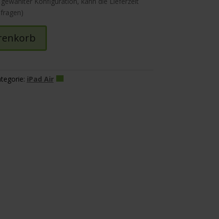
 gewählter Konfiguration, kann die Lieferzeit
nfragen)
renkorb
tegorie:
iPad Air