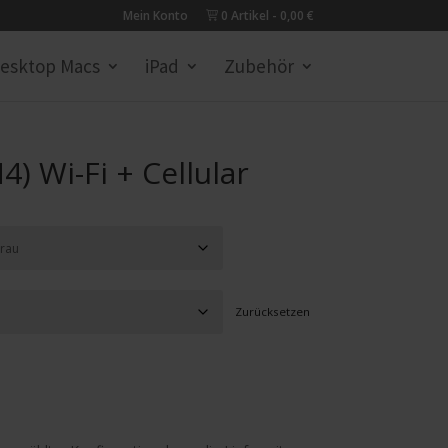
Mein Konto
0 Artikel
0,00 €
esktop Macs
iPad
Zubehör
4) Wi-Fi + Cellular
Zurücksetzen
€.