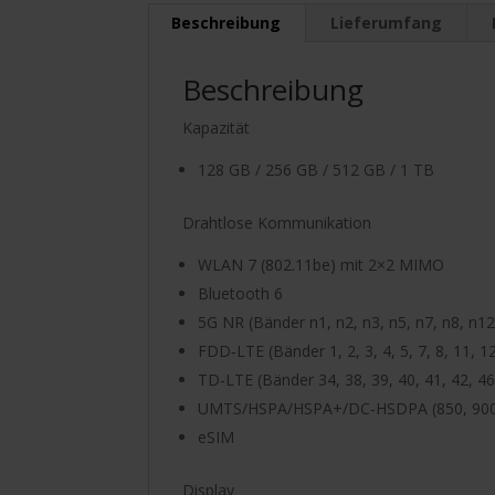
Beschreibung
Lieferumfang
Beschreibung
Kapazität
128 GB / 256 GB / 512 GB / 1 TB
Drahtlose Kommunikation
WLAN 7 (802.11be) mit 2×2 MIMO
Bluetooth 6
5G NR (Bänder n1, n2, n3, n5, n7, n8, n12
FDD‑LTE (Bänder 1, 2, 3, 4, 5, 7, 8, 11, 12
TD‑LTE (Bänder 34, 38, 39, 40, 41, 42, 46
UMTS/HSPA/HSPA+/DC‑HSDPA (850, 900,
eSIM
Display