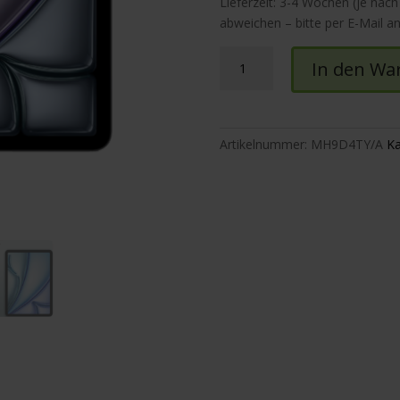
Lieferzeit: 3-4 Wochen (je nach
abweichen – bitte per E-Mail a
iPad
In den Wa
Air
13"
(M4)
Wi-
Artikelnummer:
MH9D4TY/A
Ka
Fi
+
Cellular
Menge