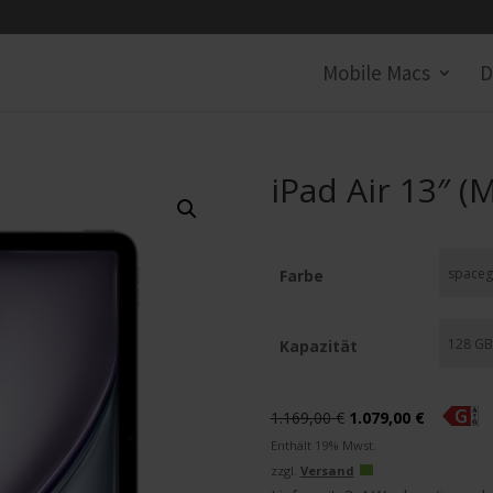
Mobile Macs
D
iPad Air 13″ (M
Farbe
Kapazität
Ursprünglicher
Aktueller
1.169,00
€
1.079,00
€
Preis
Preis
Enthält 19% Mwst.
war:
ist:
zzgl.
Versand
1.169,00 €
1.079,00 