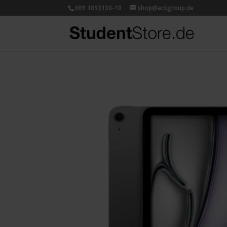
089 1893130-10
shop@acsgroup.de