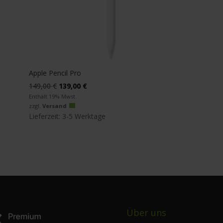
Apple Pencil Pro
Ursprünglicher
Aktueller
149,00
€
139,00
€
Preis
Preis
Enthält 19% Mwst.
zzgl.
Versand
war:
ist:
Lieferzeit: 3-5 Werktage
149,00 €
139,00 €.
Über uns