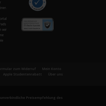
r
ner.
,
ortal
Pads
n wir
ene
ple
ormular zum Widerruf
Mein Konto
Apple Studentenrabatt
Über uns
ie unverbindliche Preisempfehlung des