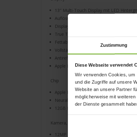
13″ Multi-Touch Display mit LED Hinterg
Auflösung von 2732 x 2048 Pixeln bei 264
Display mit großem Farbraum (P3)
True Tone Display
Fettabweisende Beschichtung
Zustimmung
Vollständig laminiertes Display
Antireflex-Beschichtung
Diese Webseite verwendet 
Apple Pencil Schwebefunktion
Wir verwenden Cookies, um I
Chip
und die Zugriffe auf unsere 
Website an unsere Partner fü
Apple M4 Chip 8-Core CPU 9-Core Grafik
möglicherweise mit weiteren
Neural Engine
der Dienste gesammelt habe
12GB RAM
Kamera, Fotos, Videoaufnahme:
12MP Kamera für Fotos und 4K Videoauf