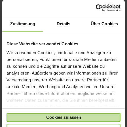
Das
Zustimmung
Details
Über Cookies
könnt
e dir
auch gefallen …
Diese Webseite verwendet Cookies
Wir verwenden Cookies, um Inhalte und Anzeigen zu
personalisieren, Funktionen für soziale Medien anbieten
zu können und die Zugriffe auf unsere Website zu
analysieren. Außerdem geben wir Informationen zu Ihrer
Verwendung unserer Website an unsere Partner für
soziale Medien, Werbung und Analysen weiter. Unsere
Partner führen diese Informationen möglicherweise mit
weiteren Daten zusammen, die Sie ihnen bereitgestellt
haben oder die sie im Rahmen Ihrer Nutzung der Dienste
gesammelt haben.
Cookies zulassen