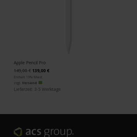
Apple Pencil Pro
Ursprünglicher
Aktueller
149,00
€
139,00
€
Preis
Preis
Enthält 19% Mwst.
zzgl.
Versand
war:
ist:
Lieferzeit: 3-5 Werktage
149,00 €
139,00 €.