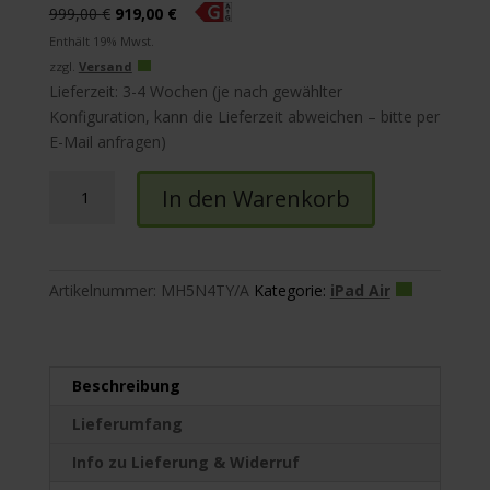
Ursprünglicher
Aktueller
999,00
€
919,00
€
Preis
Preis
Enthält 19% Mwst.
war:
ist:
zzgl.
Versand
999,00 €
919,00 €.
Lieferzeit: 3-4 Wochen (je nach gewählter
Konfiguration, kann die Lieferzeit abweichen – bitte per
E-Mail anfragen)
iPad
In den Warenkorb
Air
13"
(M4)
Wi-
Artikelnummer:
MH5N4TY/A
Kategorie:
iPad Air
Fi
Menge
Beschreibung
Lieferumfang
Info zu Lieferung & Widerruf