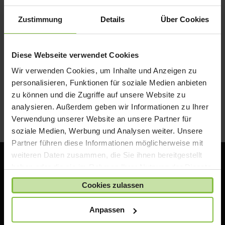
Mit diesem USB-C Kabel verbindest du dein
iPhone, iPad oder deinen iPod über den
Zustimmung
Details
Über Cookies
Lightning Connector mit dem USB-C
Anschluss deines Computers zum
Synchronisieren und Laden. Du kannst das
Diese Webseite verwendet Cookies
Kabel auch mit einem Apple 29W USB-C
Wir verwenden Cookies, um Inhalte und Anzeigen zu
Power Adapter (Netzteil) verwenden und die
personalisieren, Funktionen für soziale Medien anbieten
Funktion zum schnellen Laden des 12,9″ iPad
zu können und die Zugriffe auf unsere Website zu
Pro nutzen.
analysieren. Außerdem geben wir Informationen zu Ihrer
Verwendung unserer Website an unsere Partner für
soziale Medien, Werbung und Analysen weiter. Unsere
Partner führen diese Informationen möglicherweise mit
weiteren Daten zusammen, die Sie ihnen bereitgestellt
haben oder die sie im Rahmen Ihrer Nutzung der Dienste
gesammelt haben.
Cookies zulassen
ACS Group GmbH
Otto-Hahn-Str. 38a
Anpassen
85521 Ottobrunn / Riemerling