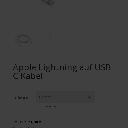
Apple Lightning auf USB-
C Kabel
Länge
Zurücksetzen
Ursprünglicher
Aktueller
25,00
€
23,00
€