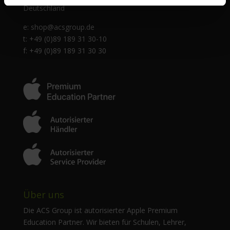
Deutschland
e:
shop@acsgroup.de
t: +49 (0)89 189 31 30-10
f: +49 (0)89 189 31 30 30
Über uns
Die ACS Group ist autorisierter Apple Premium
Education Partner. Wir bieten für Schulen, Lehrer,