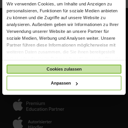
Wir verwenden Cookies, um Inhalte und Anzeigen zu
personalisieren, Funktionen für soziale Medien anbieten
zu können und die Zugriffe auf unsere Website zu
analysieren. Außerdem geben wir Informationen zu Ihrer
Verwendung unserer Website an unsere Partner für
soziale Medien, Werbung und Analysen weiter. Unsere
ACS Group GmbH
Partner führen diese Informationen möglicherweise mit
Otto-Hahn-Str. 38a
weiteren Daten zusammen, die Sie ihnen bereitgestellt
85521 Ottobrunn / Riemerling
haben oder die sie im Rahmen Ihrer Nutzung der Dienste
Deutschland
gesammelt haben.
Cookies zulassen
e:
shop@acsgroup.de
t: +49 (0)89 189 31 30-10
Anpassen
f: +49 (0)89 189 31 30 30