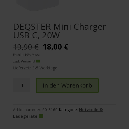
DEQSTER Mini Charger
USB-C, 20W
Ursprünglicher
Aktueller
19,90
€
18,00
€
Preis
Preis
Enthält 19% Mwst.
war:
ist:
zzgl.
Versand
19,90 €
18,00 €.
Lieferzeit: 3-5 Werktage
DEQSTER
In den Warenkorb
Mini
Charger
USB-
C,
Artikelnummer:
60-3160
Kategorie:
Netzteile &
20W
Ladegeräte
Menge