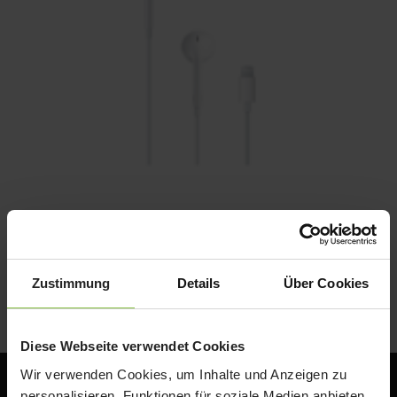
Apple EarPods, Lightning
19,00
€
Enthält 19% Mwst.
Zustimmung
Details
Über Cookies
zzgl.
Versand
Diese Webseite verwendet Cookies
Wir verwenden Cookies, um Inhalte und Anzeigen zu
personalisieren, Funktionen für soziale Medien anbieten