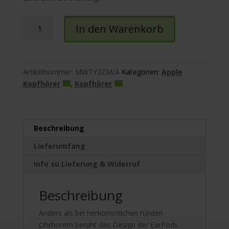
Apple
In den Warenkorb
EarPods,
Lightning
Menge
Artikelnummer:
MWTY3ZM/A
Kategorien:
Apple
Kopfhörer
,
Kopfhörer
Beschreibung
Lieferumfang
Info zu Lieferung & Widerruf
Beschreibung
Anders als bei herkömmlichen runden
Ohrhörern beruht das Design der EarPods