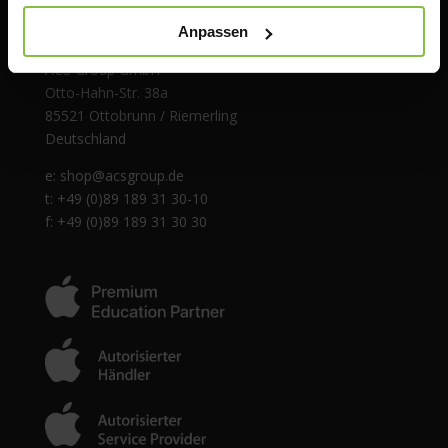
Anpassen
ACS Group GmbH
Otto-Hahn-Str. 38a
85521 Ottobrunn / Riemerling
Deutschland
e:
shop@acsgroup.de
t: +49 (0)89 189 31 30-10
f: +49 (0)89 189 31 30 30