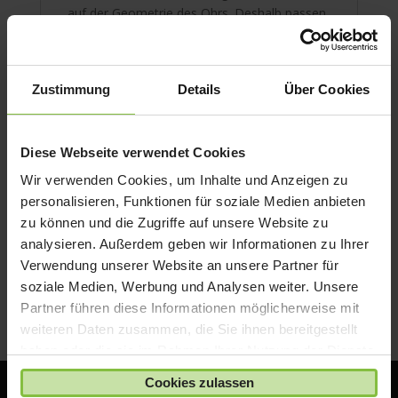
auf der Geometrie des Ohrs. Deshalb passen
sie mehr Menschen als jeder andere
Ohrhörer.
Die Lautsprecher in den EarPods sind so
Zustimmung
Details
Über Cookies
konstruiert, dass sie Klangverluste
minimieren und die Klangausgabe
maximieren – so bekommst du hochwertigen
Diese Webseite verwendet Cookies
Sound.
Wir verwenden Cookies, um Inhalte und Anzeigen zu
Die EarPods mit Lightning Connector haben
personalisieren, Funktionen für soziale Medien anbieten
eine integrierte Fernbedienung, mit der du per
zu können und die Zugriffe auf unsere Website zu
Knopfdruck die Lautstärke anpassen, die
analysieren. Außerdem geben wir Informationen zu Ihrer
Wiedergabe von Musik und Videos steuern
Verwendung unserer Website an unsere Partner für
und Anrufe annehmen oder beenden kannst.
soziale Medien, Werbung und Analysen weiter. Unsere
Partner führen diese Informationen möglicherweise mit
weiteren Daten zusammen, die Sie ihnen bereitgestellt
haben oder die sie im Rahmen Ihrer Nutzung der Dienste
gesammelt haben.
Cookies zulassen