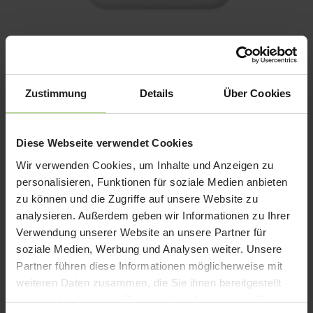
Apple 30W USB-C Power Adapter
Ursprünglicher
Aktueller
55,00
€
53,00
€
Zustimmung
Details
Über Cookies
Preis
Preis
Enthält 19% Mwst.
zzgl.
Versand
war:
ist:
55,00 €
53,00 €.
Diese Webseite verwendet Cookies
Wir verwenden Cookies, um Inhalte und Anzeigen zu
personalisieren, Funktionen für soziale Medien anbieten
zu können und die Zugriffe auf unsere Website zu
analysieren. Außerdem geben wir Informationen zu Ihrer
Verwendung unserer Website an unsere Partner für
soziale Medien, Werbung und Analysen weiter. Unsere
Partner führen diese Informationen möglicherweise mit
weiteren Daten zusammen, die Sie ihnen bereitgestellt
haben oder die sie im Rahmen Ihrer Nutzung der Dienste