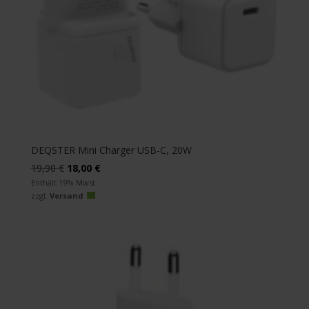
DEQSTER Mini Charger USB-C, 20W
Ursprünglicher
Aktueller
19,90
€
18,00
€
Preis
Preis
Enthält 19% Mwst.
zzgl.
Versand
war:
ist:
19,90 €
18,00 €.