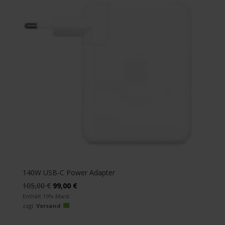
140W USB-C Power Adapter
Ursprünglicher
Aktueller
105,00
€
99,00
€
Preis
Preis
Enthält 19% Mwst.
zzgl.
Versand
war:
ist:
105,00 €
99,00 €.