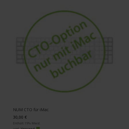
NUM CTO für iMac
30,00
€
Enthält 19% Mwst.
zzgl.
Versand