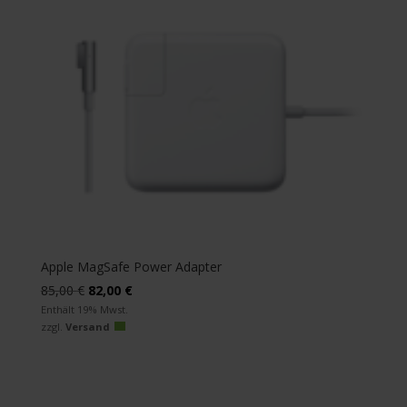
Apple MagSafe Power Adapter
Ursprünglicher
Aktueller
85,00
€
82,00
€
Preis
Preis
Enthält 19% Mwst.
zzgl.
Versand
war:
ist:
85,00 €
82,00 €.