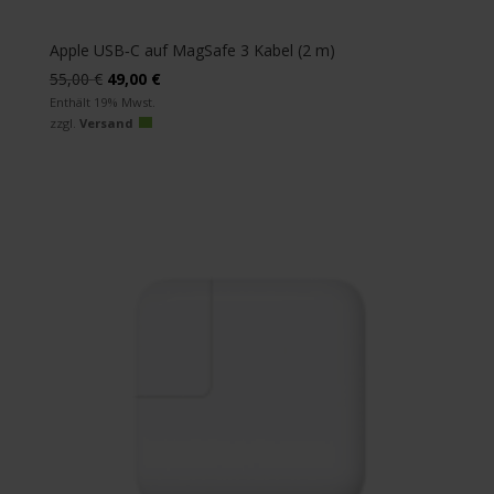
Apple USB‑C auf MagSafe 3 Kabel (2 m)
Ursprünglicher
Aktueller
55,00
€
49,00
€
Preis
Preis
Enthält 19% Mwst.
zzgl.
Versand
war:
ist:
55,00 €
49,00 €.