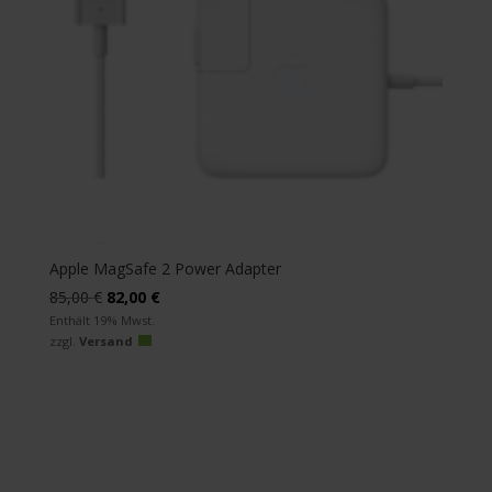
Apple MagSafe 2 Power Adapter
Ursprünglicher
Aktueller
85,00
€
82,00
€
Preis
Preis
Enthält 19% Mwst.
zzgl.
Versand
war:
ist:
85,00 €
82,00 €.