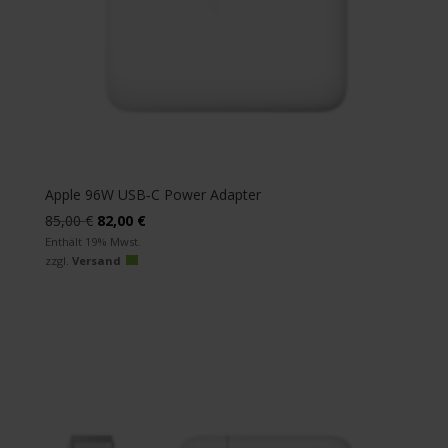
Apple 96W USB‑C Power Adapter
Ursprünglicher
Aktueller
85,00
€
82,00
€
Preis
Preis
Enthält 19% Mwst.
zzgl.
Versand
war:
ist:
85,00 €
82,00 €.