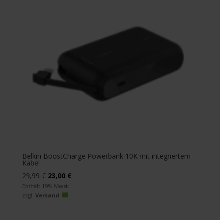
Belkin BoostCharge Powerbank 10K mit integriertem
Kabel
Ursprünglicher
Aktueller
29,99
€
23,00
€
Preis
Preis
Enthält 19% Mwst.
zzgl.
Versand
war:
ist:
29,99 €
23,00 €.