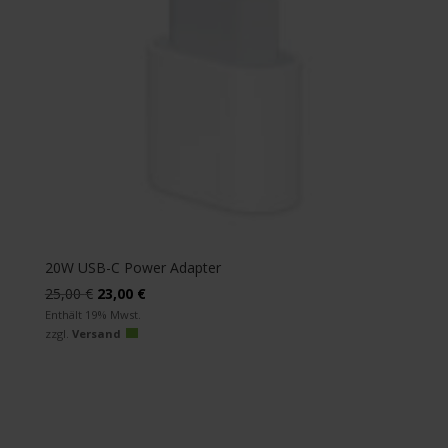
20W USB-C Power Adapter
Ursprünglicher
Aktueller
25,00
€
23,00
€
Preis
Preis
Enthält 19% Mwst.
zzgl.
Versand
war:
ist:
25,00 €
23,00 €.