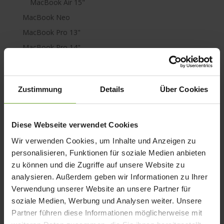
MacBook Air 15"
MacBook Neo
MacBook Pro 13"
MacBook Pro 14"
MacBook Pro 16"
Mini Displayport
Zustimmung
Details
Über Cookies
Netzteile & Ladegeräte
PowerBank
Paraproject
Diese Webseite verwendet Cookies
Promise Pegasus 3
Wir verwenden Cookies, um Inhalte und Anzeigen zu
Schutz
personalisieren, Funktionen für soziale Medien anbieten
Speicher
zu können und die Zugriffe auf unsere Website zu
analysieren. Außerdem geben wir Informationen zu Ihrer
Thunderbolt
Verwendung unserer Website an unsere Partner für
USB-C
soziale Medien, Werbung und Analysen weiter. Unsere
Partner führen diese Informationen möglicherweise mit