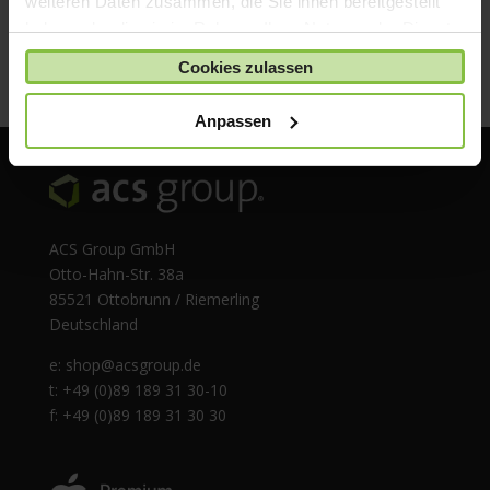
weiteren Daten zusammen, die Sie ihnen bereitgestellt
haben oder die sie im Rahmen Ihrer Nutzung der Dienste
gesammelt haben.
Cookies zulassen
Anpassen
ACS Group GmbH
Otto-Hahn-Str. 38a
85521 Ottobrunn / Riemerling
Deutschland
e:
shop@acsgroup.de
t: +49 (0)89 189 31 30-10
f: +49 (0)89 189 31 30 30