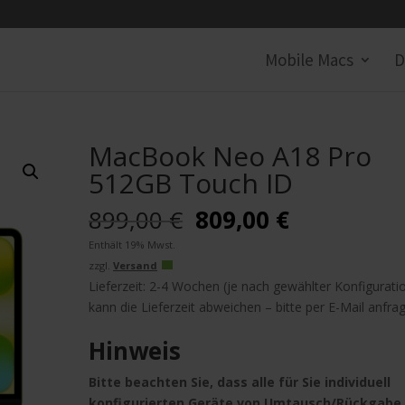
Mobile Macs
D
MacBook Neo A18 Pro
512GB Touch ID
Ursprünglicher
Aktueller
899,00
€
809,00
€
Preis
Preis
Enthält 19% Mwst.
war:
ist:
zzgl.
Versand
899,00 €
809,00 €.
Lieferzeit: 2-4 Wochen (je nach gewählter Konfigurati
kann die Lieferzeit abweichen – bitte per E-Mail anfra
Hinweis
Bitte beachten Sie, dass alle für Sie individuell
konfigurierten Geräte von Umtausch/Rückgabe