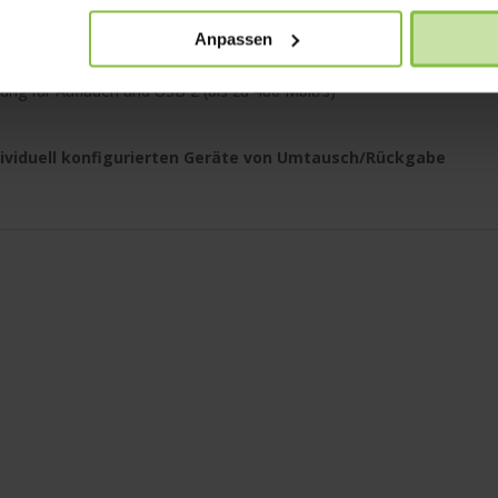
Anpassen
ng für Aufladen, DisplayPort und USB 3 (bis zu 10 Gbit/s)
ung für Aufladen und USB 2 (bis zu 480 Mbit/s)
individuell konfigurierten Geräte von Umtausch/Rückgabe