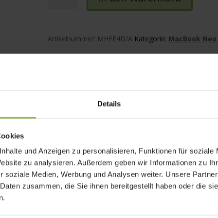
Neo
A18
Pro
512GB
Artikelnummer:
MHFE4D/A
Kategorie:
MacBook Neo
Touch
ID
Menge
Info zu Lieferung & Widerruf
Details
Hintergrund-Beleuchtung und IPS Technologie, native Auflösung von
Cookies
zung für eine Milliarde Farben.
nhalte und Anzeigen zu personalisieren, Funktionen für soziale
 GPU, 16‑Core Neural Engine
Website zu analysieren. Außerdem geben wir Informationen zu I
r soziale Medien, Werbung und Analysen weiter. Unsere Partner
 Daten zusammen, die Sie ihnen bereitgestellt haben oder die s
n.