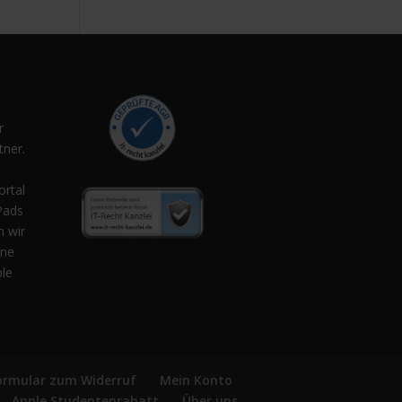
r
ner.
,
ortal
Pads
n wir
ene
ple
ormular zum Widerruf
Mein Konto
Apple Studentenrabatt
Über uns