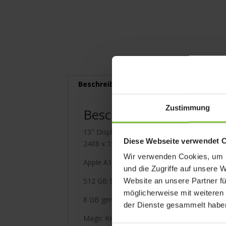
Beschreibung
Lieferumfang
Zustimmung
Beschreibung
13″ Display (33,02 cm Diagonale) mit LED 
Diese Webseite verwendet 
2408 x 1506 Pixeln bei 219 ppi mit Unterstüt
Wir verwenden Cookies, um I
Apple A18 Pro Chip mit 6‑Core CPU, 5‑Core
und die Zugriffe auf unsere 
512 GB SSD Speicher
Website an unsere Partner fü
möglicherweise mit weiteren
8 GB gemeinsamer Arbeits­speicher
der Dienste gesammelt habe
Magic Keyboard mit Touch ID