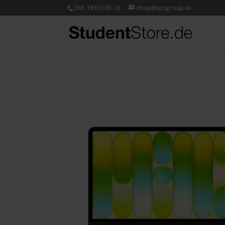
089 1893130-10
shop@acsgroup.de