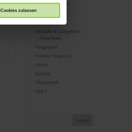
MacBook Pro 14"
Cookies zulassen
MacBook Pro 16"
Mini Displayport
Netzteile & Ladegeräte
PowerBank
Paraproject
Promise Pegasus 3
Schutz
Speicher
Thunderbolt
USB-C