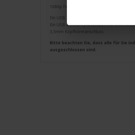
1080p FaceTime HD Kamera
Ein USB 3 (USB‑C) Anschluss mit Unterstützu
Ein USB 2 (USB‑C) Anschluss mit Unterstütz
3,5mm Kopfhöreranschluss
Bitte beachten Sie, dass alle für Sie 
ausgeschlossen sind.