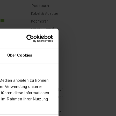
iPod touch
Kabel & Adapter
Kopfhörer
LaCie Rugged
Lightning
Mac mini
Mac Pro
Über Cookies
Mac Studio
MacBook
MacBook Air
 Medien anbieten zu können
M1
hrer Verwendung unserer
MacBook Air 13"
 führen diese Informationen
MacBook Air 15"
ie im Rahmen Ihrer Nutzung
MacBook Neo
MacBook Pro 13"