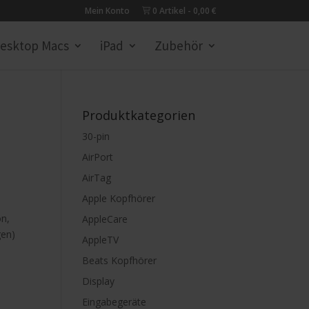
Mein Konto
0 Artikel
0,00 €
esktop Macs
iPad
Zubehör
Produktkategorien
30-pin
AirPort
AirTag
Apple Kopfhörer
on,
AppleCare
gen)
AppleTV
Beats Kopfhörer
Display
Eingabegeräte