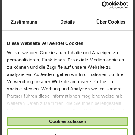
iPad 9
iPad Air
iPad mini
Zustimmung
Details
Über Cookies
iPad Pro
iPhone 6
Diese Webseite verwendet Cookies
iPhone 7
Wir verwenden Cookies, um Inhalte und Anzeigen zu
iPhone 8
personalisieren, Funktionen für soziale Medien anbieten
iPhone SE
zu können und die Zugriffe auf unsere Website zu
iPhone X
analysieren. Außerdem geben wir Informationen zu Ihrer
Verwendung unserer Website an unsere Partner für
iPod nano
soziale Medien, Werbung und Analysen weiter. Unsere
iPod shuffle
Partner führen diese Informationen möglicherweise mit
iPod touch
weiteren Daten zusammen, die Sie ihnen bereitgestellt
Kabel & Adapter
haben oder die sie im Rahmen Ihrer Nutzung der Dienste
gesammelt haben.
Kopfhörer
Cookies zulassen
LaCie Rugged