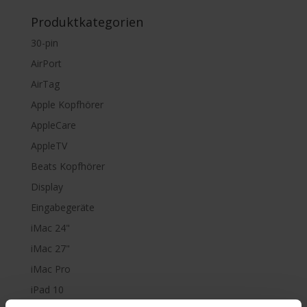
Produktkategorien
30-pin
AirPort
AirTag
Apple Kopfhörer
AppleCare
AppleTV
Beats Kopfhörer
Display
Eingabegeräte
iMac 24"
iMac 27"
iMac Pro
iPad 10