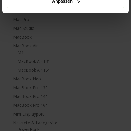
Anpassen
Lightning
Mac mini
Mac Pro
Mac Studio
MacBook
MacBook Air
M1
MacBook Air 13"
MacBook Air 15"
MacBook Neo
MacBook Pro 13"
MacBook Pro 14"
MacBook Pro 16"
Mini Displayport
Netzteile & Ladegeräte
PowerBank