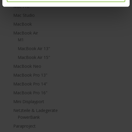
Mac Pro
Mac Studio
MacBook
MacBook Air
M1
MacBook Air 13"
MacBook Air 15"
MacBook Neo
MacBook Pro 13"
MacBook Pro 14"
MacBook Pro 16"
Mini Displayport
Netzteile & Ladegeräte
PowerBank
Paraproject