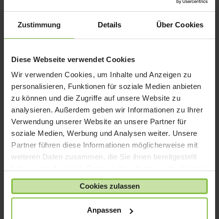
iPad mini
iPad Pro
Zustimmung
Details
Über Cookies
iPhone 6
iPhone 7
Diese Webseite verwendet Cookies
iPhone 8
Wir verwenden Cookies, um Inhalte und Anzeigen zu
iPhone SE
personalisieren, Funktionen für soziale Medien anbieten
iPhone X
zu können und die Zugriffe auf unsere Website zu
analysieren. Außerdem geben wir Informationen zu Ihrer
iPod nano
Verwendung unserer Website an unsere Partner für
iPod shuffle
soziale Medien, Werbung und Analysen weiter. Unsere
iPod touch
Partner führen diese Informationen möglicherweise mit
Kabel & Adapter
weiteren Daten zusammen, die Sie ihnen bereitgestellt
haben oder die sie im Rahmen Ihrer Nutzung der Dienste
Kopfhörer
gesammelt haben.
LaCie Rugged
Cookies zulassen
Lightning
Anpassen
Mac mini