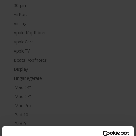
30-pin
AirPort
AirTag
Apple Kopfhörer
AppleCare
AppleTV
Beats Kopfhörer
Display
Eingabegeräte
iMac 24"
iMac 27"
iMac Pro
iPad 10
iPad 9
iPad Air