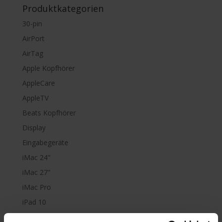
Produktkategorien
30-pin
AirPort
AirTag
Apple Kopfhörer
AppleCare
AppleTV
Beats Kopfhörer
Display
Eingabegeräte
iMac 24"
iMac 27"
iMac Pro
iPad 10
iPad 9