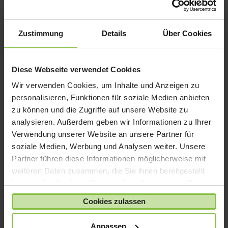
iPad Air
iPad mini
Zustimmung
Details
Über Cookies
iPad Pro
iPhone 6
Diese Webseite verwendet Cookies
iPhone 7
Wir verwenden Cookies, um Inhalte und Anzeigen zu
iPhone 8
personalisieren, Funktionen für soziale Medien anbieten
iPhone SE
zu können und die Zugriffe auf unsere Website zu
iPhone X
analysieren. Außerdem geben wir Informationen zu Ihrer
iPod nano
Verwendung unserer Website an unsere Partner für
soziale Medien, Werbung und Analysen weiter. Unsere
iPod shuffle
Partner führen diese Informationen möglicherweise mit
iPod touch
weiteren Daten zusammen, die Sie ihnen bereitgestellt
Kabel & Adapter
haben oder die sie im Rahmen Ihrer Nutzung der Dienste
Kopfhörer
gesammelt haben.
Cookies zulassen
LaCie Rugged
Lightning
Anpassen