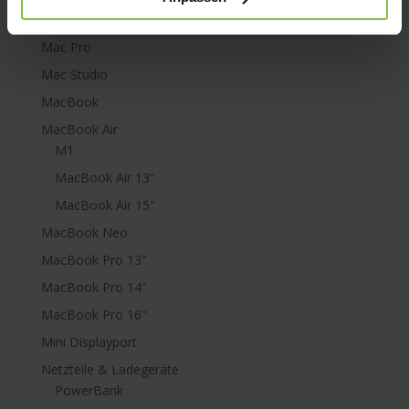
Mac mini
Mac Pro
Mac Studio
MacBook
MacBook Air
M1
MacBook Air 13"
MacBook Air 15"
MacBook Neo
MacBook Pro 13"
MacBook Pro 14"
MacBook Pro 16"
Mini Displayport
Netzteile & Ladegeräte
PowerBank