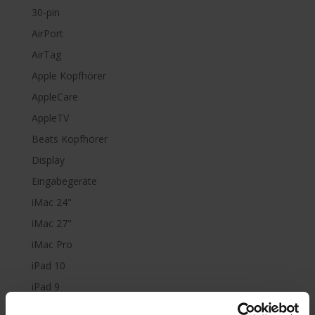
30-pin
AirPort
AirTag
Apple Kopfhörer
AppleCare
AppleTV
Beats Kopfhörer
Display
Eingabegeräte
iMac 24"
iMac 27"
iMac Pro
iPad 10
iPad 9
iPad Air