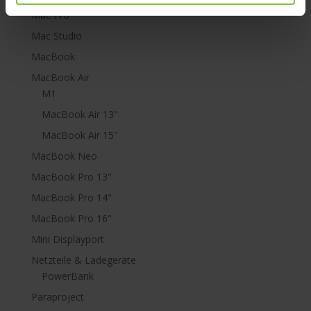
Mac Pro
Mac Studio
MacBook
MacBook Air
M1
MacBook Air 13"
MacBook Air 15"
MacBook Neo
MacBook Pro 13"
MacBook Pro 14"
MacBook Pro 16"
Mini Displayport
Netzteile & Ladegeräte
PowerBank
Paraproject