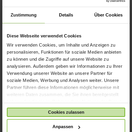
iPad mini
iPad Pro
Zustimmung
Details
Über Cookies
iPhone 6
iPhone 7
Diese Webseite verwendet Cookies
iPhone 8
Wir verwenden Cookies, um Inhalte und Anzeigen zu
iPhone SE
personalisieren, Funktionen für soziale Medien anbieten
iPhone X
zu können und die Zugriffe auf unsere Website zu
analysieren. Außerdem geben wir Informationen zu Ihrer
iPod nano
Verwendung unserer Website an unsere Partner für
iPod shuffle
soziale Medien, Werbung und Analysen weiter. Unsere
iPod touch
Partner führen diese Informationen möglicherweise mit
Kabel & Adapter
weiteren Daten zusammen, die Sie ihnen bereitgestellt
haben oder die sie im Rahmen Ihrer Nutzung der Dienste
Kopfhörer
gesammelt haben.
LaCie Rugged
Cookies zulassen
Lightning
Anpassen
Mac mini