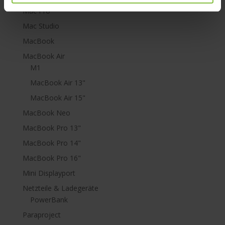
Mac Pro
Mac Studio
MacBook
MacBook Air
M1
MacBook Air 13"
MacBook Air 15"
MacBook Neo
MacBook Pro 13"
MacBook Pro 14"
MacBook Pro 16"
Mini Displayport
Netzteile & Ladegeräte
PowerBank
Paraproject