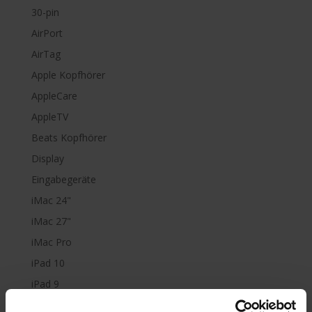
30-pin
AirPort
AirTag
Apple Kopfhörer
AppleCare
AppleTV
Beats Kopfhörer
Display
Eingabegeräte
iMac 24"
iMac 27"
iMac Pro
iPad 10
iPad 9
iPad Air