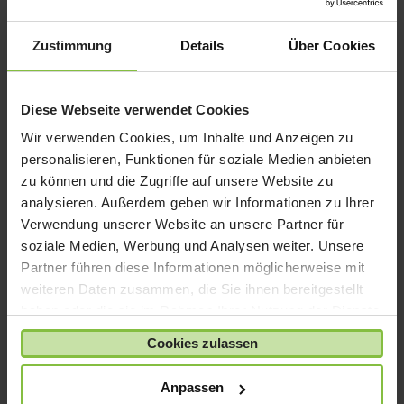
iPad mini
iPad Pro
Zustimmung
Details
Über Cookies
iPhone 6
iPhone 7
Diese Webseite verwendet Cookies
iPhone 8
Wir verwenden Cookies, um Inhalte und Anzeigen zu
iPhone SE
personalisieren, Funktionen für soziale Medien anbieten
iPhone X
zu können und die Zugriffe auf unsere Website zu
analysieren. Außerdem geben wir Informationen zu Ihrer
iPod nano
Verwendung unserer Website an unsere Partner für
iPod shuffle
soziale Medien, Werbung und Analysen weiter. Unsere
iPod touch
Partner führen diese Informationen möglicherweise mit
Kabel & Adapter
weiteren Daten zusammen, die Sie ihnen bereitgestellt
haben oder die sie im Rahmen Ihrer Nutzung der Dienste
Kopfhörer
gesammelt haben.
LaCie Rugged
Cookies zulassen
Lightning
Anpassen
Mac mini