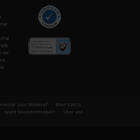
r
ner.
,
ortal
Pads
n wir
ene
ple
ormular zum Widerruf
Mein Konto
Apple Studentenrabatt
Über uns