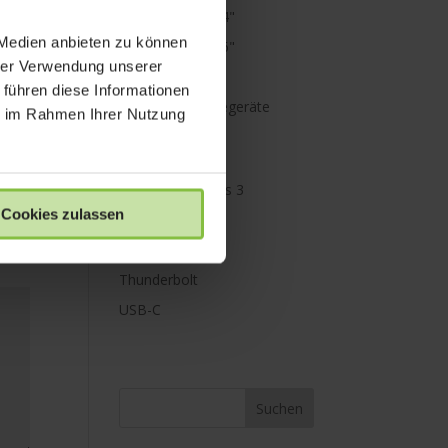
MacBook Pro 14"
 Medien anbieten zu können
MacBook Pro 16"
hrer Verwendung unserer
Mini Displayport
 führen diese Informationen
Netzteile & Ladegeräte
ie im Rahmen Ihrer Nutzung
PowerBank
Paraproject
Promise Pegasus 3
Cookies zulassen
Schutz
Speicher
Thunderbolt
USB-C