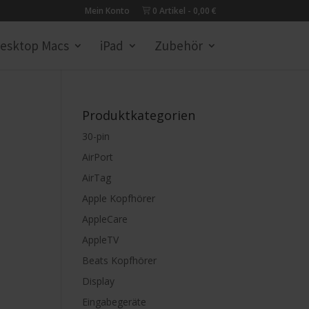
Mein Konto
0 Artikel
0,00 €
esktop Macs
iPad
Zubehör
Produktkategorien
30-pin
AirPort
AirTag
Apple Kopfhörer
AppleCare
AppleTV
Beats Kopfhörer
Display
Eingabegeräte