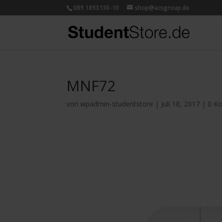
089 1893130-10
shop@acsgroup.de
MNF72
von
wpadmin-studentstore
|
Juli 18, 2017
|
0 K