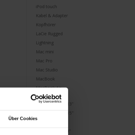
iPod touch
Kabel & Adapter
Kopfhörer
LaCie Rugged
Lightning
Mac mini
Mac Pro
Mac Studio
MacBook
MacBook Air
M1
MacBook Air 13"
MacBook Air 15"
Über Cookies
MacBook Neo
MacBook Pro 13"