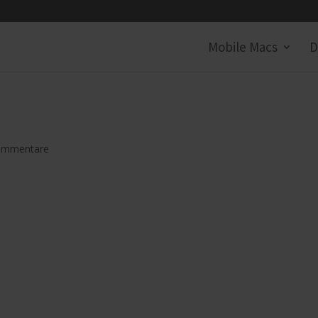
Mobile Macs
D
ommentare