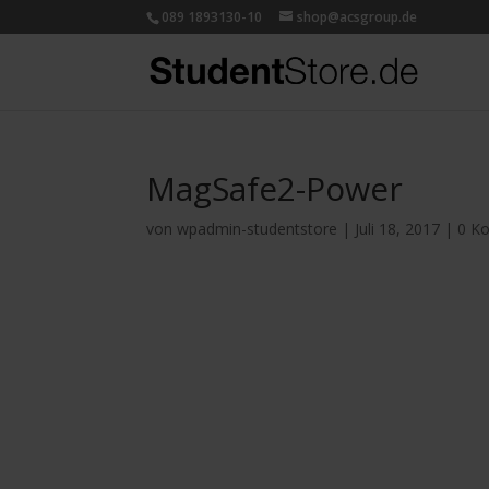
089 1893130-10
shop@acsgroup.de
MagSafe2-Power
von
wpadmin-studentstore
|
Juli 18, 2017
|
0 K