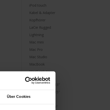
iPod touch
Kabel & Adapter
Kopfhörer
LaCie Rugged
Lightning
Mac mini
Mac Pro
Mac Studio
MacBook
MacBook Air
M1
MacBook Air 13"
MacBook Air 15"
Über Cookies
MacBook Neo
MacBook Pro 13"