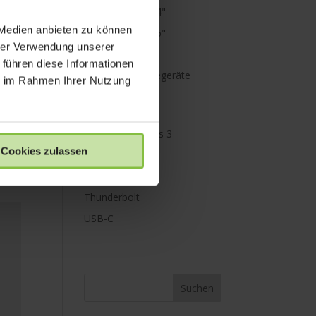
MacBook Pro 14"
 Medien anbieten zu können
MacBook Pro 16"
hrer Verwendung unserer
Mini Displayport
 führen diese Informationen
Netzteile & Ladegeräte
ie im Rahmen Ihrer Nutzung
PowerBank
Paraproject
Promise Pegasus 3
Cookies zulassen
Schutz
Speicher
Thunderbolt
USB-C