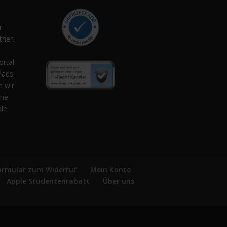
r
ner.
,
ortal
Pads
n wir
ene
ple
ormular zum Widerruf
Mein Konto
Apple Studentenrabatt
Über uns