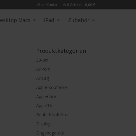
Mein Konto
0 Artikel
0,00 €
esktop Macs
iPad
Zubehör
Produktkategorien
30-pin
AirPort
AirTag
Apple Kopfhörer
AppleCare
AppleTV
Beats Kopfhörer
Display
Eingabegeräte