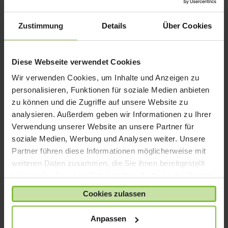
iPad mini
iPad Pro
Zustimmung
Details
Über Cookies
iPhone 6
iPhone 7
Diese Webseite verwendet Cookies
iPhone 8
Wir verwenden Cookies, um Inhalte und Anzeigen zu
iPhone SE
personalisieren, Funktionen für soziale Medien anbieten
iPhone X
zu können und die Zugriffe auf unsere Website zu
analysieren. Außerdem geben wir Informationen zu Ihrer
iPod nano
Verwendung unserer Website an unsere Partner für
iPod shuffle
soziale Medien, Werbung und Analysen weiter. Unsere
iPod touch
Partner führen diese Informationen möglicherweise mit
Kabel & Adapter
weiteren Daten zusammen, die Sie ihnen bereitgestellt
haben oder die sie im Rahmen Ihrer Nutzung der Dienste
Kopfhörer
gesammelt haben.
LaCie Rugged
Cookies zulassen
Lightning
Anpassen
Mac mini