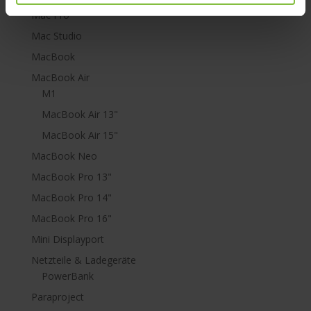
Mac Pro
Mac Studio
MacBook
MacBook Air
M1
MacBook Air 13"
MacBook Air 15"
MacBook Neo
MacBook Pro 13"
MacBook Pro 14"
MacBook Pro 16"
Mini Displayport
Netzteile & Ladegeräte
PowerBank
Paraproject