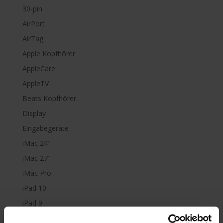
30-pin
AirPort
AirTag
Apple Kopfhörer
AppleCare
AppleTV
Beats Kopfhörer
Display
Eingabegeräte
iMac 24"
iMac 27"
iMac Pro
iPad 10
iPad 9
iPad Air