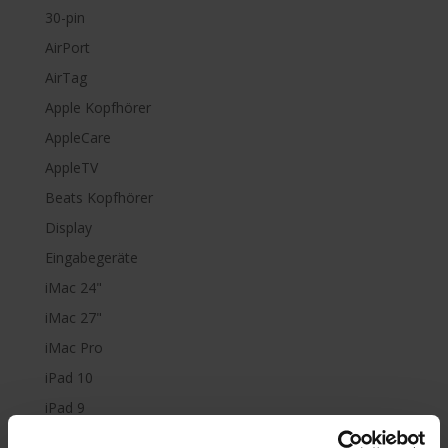
30-pin
AirPort
AirTag
Apple Kopfhörer
AppleCare
AppleTV
Beats Kopfhörer
Display
Eingabegeräte
iMac 24"
iMac 27"
iMac Pro
iPad 10
iPad 9
iPad Air