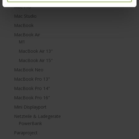
Mac Pro
Mac Studio
MacBook
MacBook Air
M1
MacBook Air 13"
MacBook Air 15"
MacBook Neo
MacBook Pro 13"
MacBook Pro 14"
MacBook Pro 16"
Mini Displayport
Netzteile & Ladegeräte
PowerBank
Paraproject