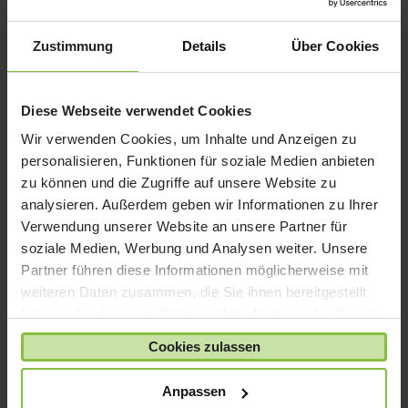
iPad mini
iPad Pro
Zustimmung
Details
Über Cookies
iPhone 6
iPhone 7
Diese Webseite verwendet Cookies
iPhone 8
Wir verwenden Cookies, um Inhalte und Anzeigen zu
iPhone SE
personalisieren, Funktionen für soziale Medien anbieten
iPhone X
zu können und die Zugriffe auf unsere Website zu
analysieren. Außerdem geben wir Informationen zu Ihrer
iPod nano
Verwendung unserer Website an unsere Partner für
iPod shuffle
soziale Medien, Werbung und Analysen weiter. Unsere
iPod touch
Partner führen diese Informationen möglicherweise mit
Kabel & Adapter
weiteren Daten zusammen, die Sie ihnen bereitgestellt
haben oder die sie im Rahmen Ihrer Nutzung der Dienste
Kopfhörer
gesammelt haben.
LaCie Rugged
Cookies zulassen
Lightning
Anpassen
Mac mini