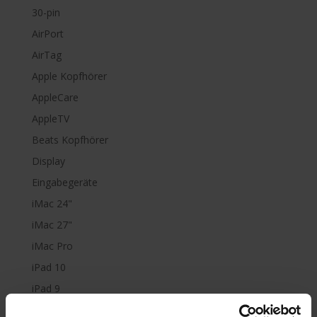
30-pin
AirPort
AirTag
Apple Kopfhörer
AppleCare
AppleTV
Beats Kopfhörer
Display
Eingabegeräte
iMac 24"
iMac 27"
iMac Pro
iPad 10
iPad 9
iPad Air