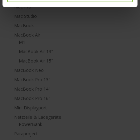
Mac Pro
Mac Studio
MacBook
MacBook Air
M1
MacBook Air 13"
MacBook Air 15"
MacBook Neo
MacBook Pro 13"
MacBook Pro 14"
MacBook Pro 16"
Mini Displayport
Netzteile & Ladegeräte
PowerBank
Paraproject