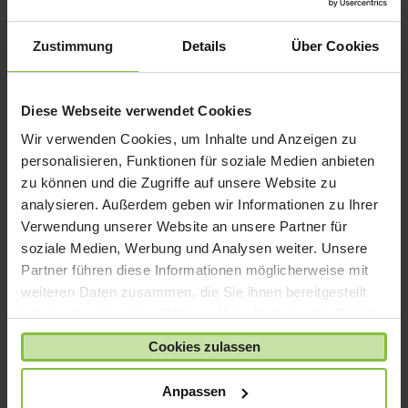
iPad mini
iPad Pro
Zustimmung
Details
Über Cookies
iPhone 6
iPhone 7
Diese Webseite verwendet Cookies
iPhone 8
Wir verwenden Cookies, um Inhalte und Anzeigen zu
iPhone SE
personalisieren, Funktionen für soziale Medien anbieten
iPhone X
zu können und die Zugriffe auf unsere Website zu
analysieren. Außerdem geben wir Informationen zu Ihrer
iPod nano
Verwendung unserer Website an unsere Partner für
iPod shuffle
soziale Medien, Werbung und Analysen weiter. Unsere
iPod touch
Partner führen diese Informationen möglicherweise mit
Kabel & Adapter
weiteren Daten zusammen, die Sie ihnen bereitgestellt
haben oder die sie im Rahmen Ihrer Nutzung der Dienste
Kopfhörer
gesammelt haben.
LaCie Rugged
Cookies zulassen
Lightning
Anpassen
Mac mini