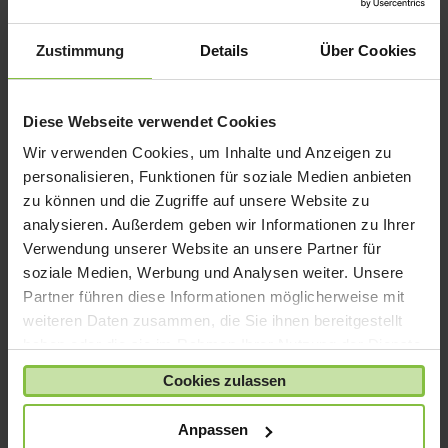
iPad mini
iPad Pro
Zustimmung
Details
Über Cookies
iPhone 6
iPhone 7
Diese Webseite verwendet Cookies
iPhone 8
Wir verwenden Cookies, um Inhalte und Anzeigen zu
iPhone SE
personalisieren, Funktionen für soziale Medien anbieten
iPhone X
zu können und die Zugriffe auf unsere Website zu
analysieren. Außerdem geben wir Informationen zu Ihrer
iPod nano
Verwendung unserer Website an unsere Partner für
iPod shuffle
soziale Medien, Werbung und Analysen weiter. Unsere
iPod touch
Partner führen diese Informationen möglicherweise mit
Kabel & Adapter
weiteren Daten zusammen, die Sie ihnen bereitgestellt
haben oder die sie im Rahmen Ihrer Nutzung der Dienste
Kopfhörer
gesammelt haben.
LaCie Rugged
Cookies zulassen
Lightning
Anpassen
Mac mini