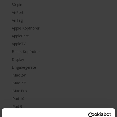
30-pin
AirPort
AirTag
Apple Kopfhörer
AppleCare
AppleTV
Beats Kopfhörer
Display
Eingabegeräte
iMac 24"
iMac 27"
iMac Pro
iPad 10
iPad 9
iPad Air