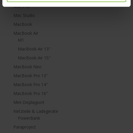
Mac Pro
Mac Studio
MacBook
MacBook Air
M1
MacBook Air 13"
MacBook Air 15"
MacBook Neo
MacBook Pro 13"
MacBook Pro 14"
MacBook Pro 16"
Mini Displayport
Netzteile & Ladegeräte
PowerBank
Paraproject