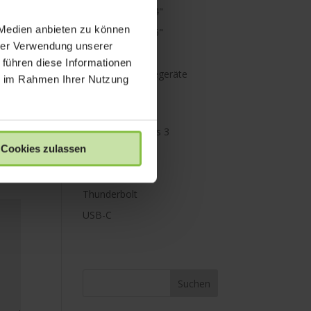
MacBook Pro 14"
 Medien anbieten zu können
MacBook Pro 16"
hrer Verwendung unserer
Mini Displayport
 führen diese Informationen
Netzteile & Ladegeräte
ie im Rahmen Ihrer Nutzung
PowerBank
Paraproject
Promise Pegasus 3
Cookies zulassen
Schutz
Speicher
Thunderbolt
USB-C