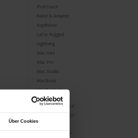
iPod touch
Kabel & Adapter
Kopfhörer
LaCie Rugged
Lightning
Mac mini
Mac Pro
Mac Studio
MacBook
MacBook Air
M1
MacBook Air 13"
MacBook Air 15"
Über Cookies
MacBook Neo
MacBook Pro 13"