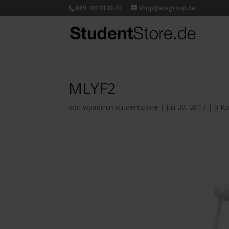
089 1893130-10
shop@acsgroup.de
MLYF2
von
wpadmin-studentstore
|
Juli 30, 2017
|
0 K