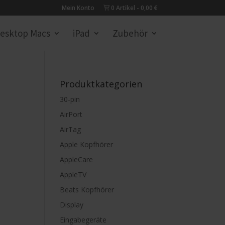
Mein Konto
0 Artikel
0,00 €
esktop Macs
iPad
Zubehör
Produktkategorien
30-pin
AirPort
AirTag
Apple Kopfhörer
AppleCare
AppleTV
Beats Kopfhörer
Display
Eingabegeräte