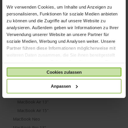
iPod shuffle
Wir verwenden Cookies, um Inhalte und Anzeigen zu
iPod touch
personalisieren, Funktionen für soziale Medien anbieten
Kabel & Adapter
zu können und die Zugriffe auf unsere Website zu
Kopfhörer
analysieren. Außerdem geben wir Informationen zu Ihrer
Verwendung unserer Website an unsere Partner für
LaCie Rugged
soziale Medien, Werbung und Analysen weiter. Unsere
Lightning
Partner führen diese Informationen möglicherweise mit
Mac mini
weiteren Daten zusammen, die Sie ihnen bereitgestellt
Mac Pro
haben oder die sie im Rahmen Ihrer Nutzung der Dienste
gesammelt haben.
Mac Studio
Cookies zulassen
MacBook
Anpassen
MacBook Air
M1
MacBook Air 13"
MacBook Air 15"
MacBook Neo
MacBook Pro 13"