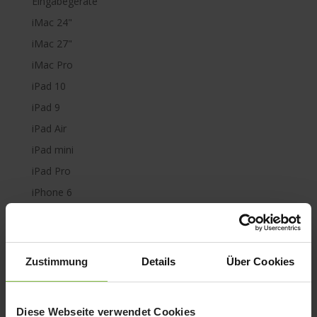
Eingabegeräte
iMac 24"
iMac 27"
iMac Pro
iPad 10
iPad 9
iPad Air
iPad mini
iPad Pro
iPhone 6
iPhone 7
iPhone 8
iPhone SE
Zustimmung
Details
Über Cookies
iPhone X
iPod nano
Diese Webseite verwendet Cookies