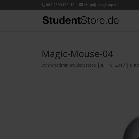
089 1893130-10
shop@acsgroup.de
Magic-Mouse-04
von
wpadmin-studentstore
|
Juli 10, 2017
|
0 K