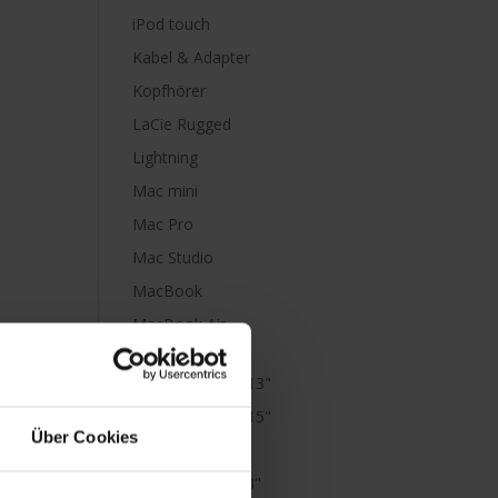
iPod touch
Kabel & Adapter
Kopfhörer
LaCie Rugged
Lightning
Mac mini
Mac Pro
Mac Studio
MacBook
MacBook Air
M1
MacBook Air 13"
MacBook Air 15"
Über Cookies
MacBook Neo
MacBook Pro 13"