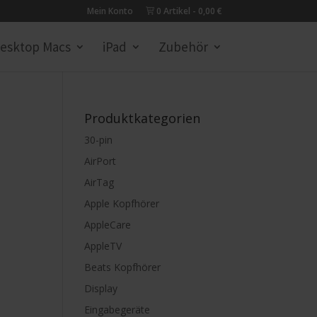
Mein Konto
0 Artikel
0,00 €
esktop Macs
iPad
Zubehör
Produktkategorien
30-pin
AirPort
AirTag
Apple Kopfhörer
AppleCare
AppleTV
Beats Kopfhörer
Display
Eingabegeräte