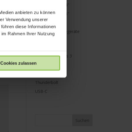
MacBook Pro 14"
 Medien anbieten zu können
MacBook Pro 16"
hrer Verwendung unserer
Mini Displayport
 führen diese Informationen
Netzteile & Ladegeräte
ie im Rahmen Ihrer Nutzung
PowerBank
Paraproject
Promise Pegasus 3
Cookies zulassen
Schutz
Speicher
Thunderbolt
USB-C