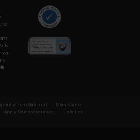
r
ner.
,
ortal
Pads
n wir
ene
ple
ormular zum Widerruf
Mein Konto
Apple Studentenrabatt
Über uns