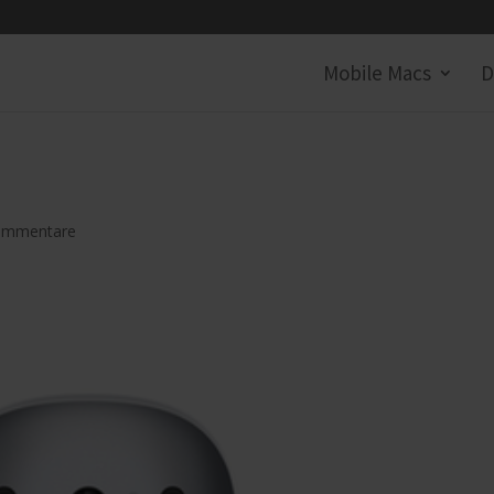
Mobile Macs
D
ommentare