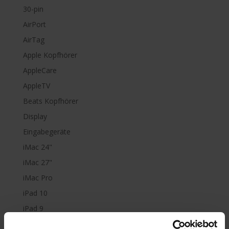
30-pin
AirPort
AirTag
Apple Kopfhörer
AppleCare
AppleTV
Beats Kopfhörer
Display
Eingabegeräte
iMac 24"
iMac 27"
iMac Pro
iPad 10
iPad 9
iPad Air