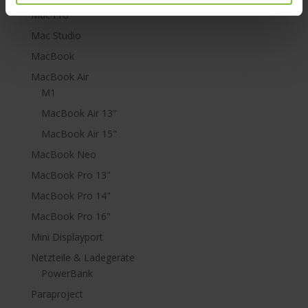
Mac Pro
Mac Studio
MacBook
MacBook Air
M1
MacBook Air 13"
MacBook Air 15"
MacBook Neo
MacBook Pro 13"
MacBook Pro 14"
MacBook Pro 16"
Mini Displayport
Netzteile & Ladegeräte
PowerBank
Paraproject