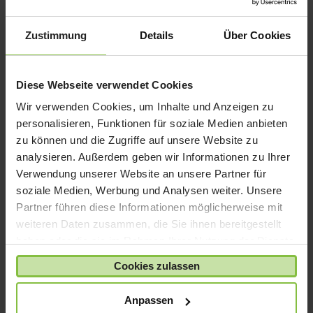
iPad mini
iPad Pro
Zustimmung
Details
Über Cookies
iPhone 6
iPhone 7
Diese Webseite verwendet Cookies
iPhone 8
Wir verwenden Cookies, um Inhalte und Anzeigen zu
iPhone SE
personalisieren, Funktionen für soziale Medien anbieten
iPhone X
zu können und die Zugriffe auf unsere Website zu
analysieren. Außerdem geben wir Informationen zu Ihrer
iPod nano
Verwendung unserer Website an unsere Partner für
iPod shuffle
soziale Medien, Werbung und Analysen weiter. Unsere
iPod touch
Partner führen diese Informationen möglicherweise mit
Kabel & Adapter
weiteren Daten zusammen, die Sie ihnen bereitgestellt
haben oder die sie im Rahmen Ihrer Nutzung der Dienste
Kopfhörer
gesammelt haben.
LaCie Rugged
Cookies zulassen
Lightning
Anpassen
Mac mini