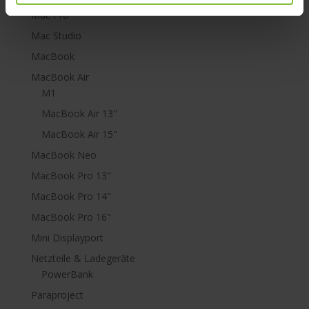
Mac Pro
Mac Studio
MacBook
MacBook Air
M1
MacBook Air 13"
MacBook Air 15"
MacBook Neo
MacBook Pro 13"
MacBook Pro 14"
MacBook Pro 16"
Mini Displayport
Netzteile & Ladegeräte
PowerBank
Paraproject