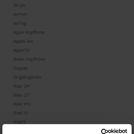
30-pin
AirPort
AirTag
Apple Kopfhörer
AppleCare
AppleTV
Beats Kopfhörer
Display
Eingabegeräte
iMac 24"
iMac 27"
iMac Pro
iPad 10
iPad 9
iPad Air