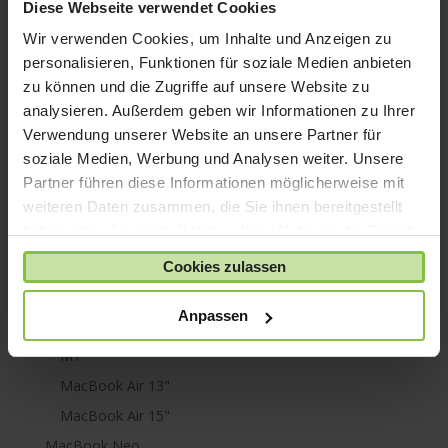
iPod nano
Diese Webseite verwendet Cookies
iPod shuffle
Wir verwenden Cookies, um Inhalte und Anzeigen zu
iPod touch
personalisieren, Funktionen für soziale Medien anbieten
zu können und die Zugriffe auf unsere Website zu
Kabel & Adapter
analysieren. Außerdem geben wir Informationen zu Ihrer
Kopfhörer
Verwendung unserer Website an unsere Partner für
LaCie Rugged
soziale Medien, Werbung und Analysen weiter. Unsere
Lightning
Partner führen diese Informationen möglicherweise mit
weiteren Daten zusammen, die Sie ihnen bereitgestellt
Mac mini
haben oder die sie im Rahmen Ihrer Nutzung der Dienste
Mac Pro
gesammelt haben.
Cookies zulassen
Mac Studio
MacBook
Anpassen
MacBook Air
M1
MacBook Air 13"
MacBook Air 15"
MacBook Neo