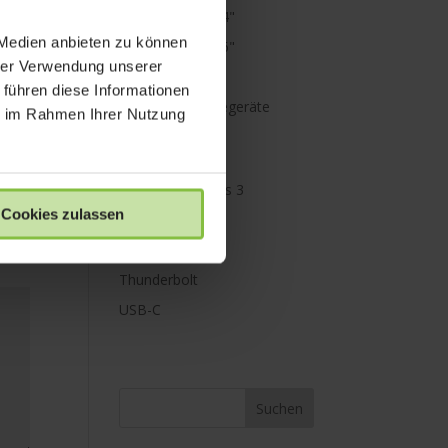
MacBook Pro 14"
 Medien anbieten zu können
MacBook Pro 16"
hrer Verwendung unserer
Mini Displayport
 führen diese Informationen
Netzteile & Ladegeräte
ie im Rahmen Ihrer Nutzung
PowerBank
Paraproject
Promise Pegasus 3
Cookies zulassen
Schutz
Speicher
Thunderbolt
USB-C