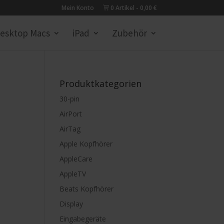
Mein Konto
0 Artikel
0,00 €
esktop Macs
iPad
Zubehör
Produktkategorien
30-pin
AirPort
AirTag
Apple Kopfhörer
AppleCare
AppleTV
Beats Kopfhörer
Display
Eingabegeräte