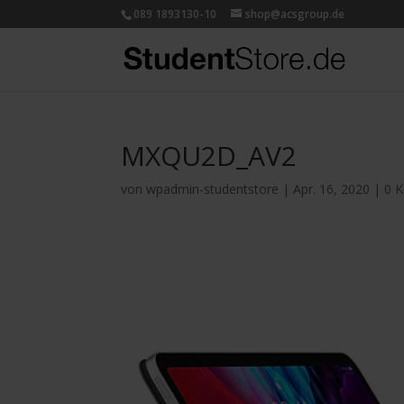
089 1893130-10
shop@acsgroup.de
MXQU2D_AV2
von
wpadmin-studentstore
|
Apr. 16, 2020
|
0 