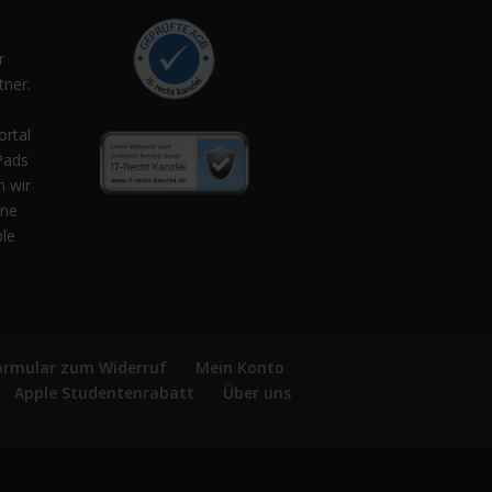
r
ner.
,
ortal
Pads
n wir
ene
ple
ormular zum Widerruf
Mein Konto
Apple Studentenrabatt
Über uns