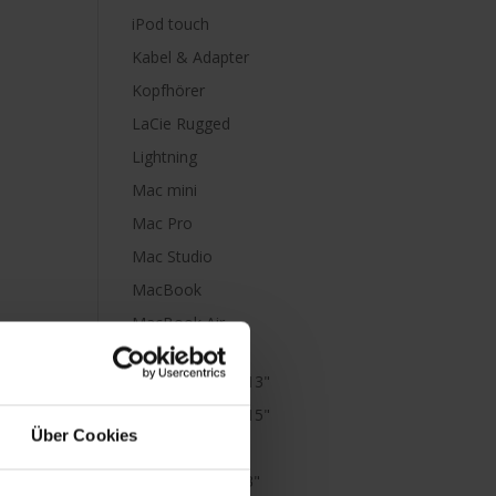
iPod touch
Kabel & Adapter
Kopfhörer
LaCie Rugged
Lightning
Mac mini
Mac Pro
Mac Studio
MacBook
MacBook Air
M1
MacBook Air 13"
MacBook Air 15"
Über Cookies
MacBook Neo
MacBook Pro 13"