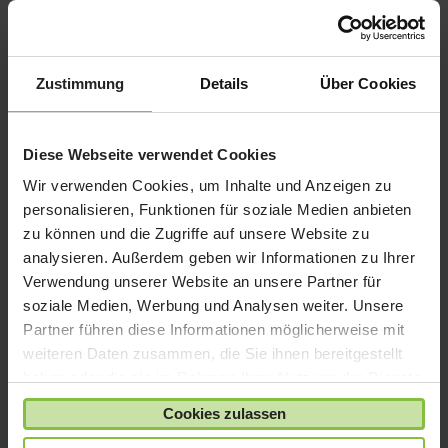
iPad 9
iPad Air
Zustimmung
Details
Über Cookies
iPad mini
iPad Pro
iPhone 6
Diese Webseite verwendet Cookies
iPhone 7
Wir verwenden Cookies, um Inhalte und Anzeigen zu
iPhone 8
personalisieren, Funktionen für soziale Medien anbieten
zu können und die Zugriffe auf unsere Website zu
iPhone SE
analysieren. Außerdem geben wir Informationen zu Ihrer
iPhone X
Verwendung unserer Website an unsere Partner für
iPod nano
soziale Medien, Werbung und Analysen weiter. Unsere
iPod shuffle
Partner führen diese Informationen möglicherweise mit
weiteren Daten zusammen, die Sie ihnen bereitgestellt
iPod touch
haben oder die sie im Rahmen Ihrer Nutzung der Dienste
Kabel & Adapter
gesammelt haben.
Cookies zulassen
Kopfhörer
LaCie Rugged