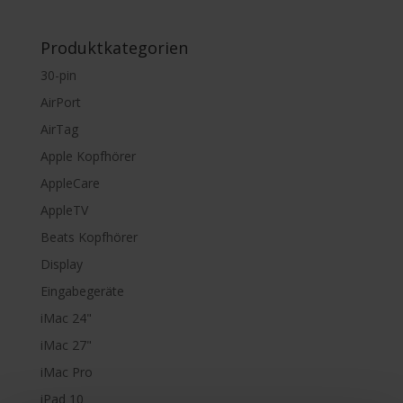
Produktkategorien
30-pin
AirPort
AirTag
Apple Kopfhörer
AppleCare
AppleTV
Beats Kopfhörer
Display
Eingabegeräte
iMac 24"
iMac 27"
iMac Pro
iPad 10