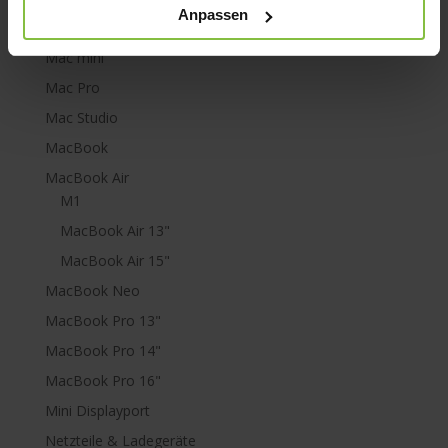
Anpassen
Lightning
Mac mini
Mac Pro
Mac Studio
MacBook
MacBook Air
M1
MacBook Air 13"
MacBook Air 15"
MacBook Neo
MacBook Pro 13"
MacBook Pro 14"
MacBook Pro 16"
Mini Displayport
Netzteile & Ladegeräte