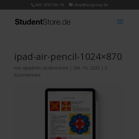
089 1893130-10
shop@acsgroup.de
ipad-air-pencil-1024×870
von
wpadmin-studentstore
|
Okt. 19, 2020
|
0
Kommentare