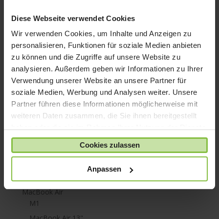
iPhone SE
iPhone X
Diese Webseite verwendet Cookies
iPod nano
Wir verwenden Cookies, um Inhalte und Anzeigen zu
iPod shuffle
personalisieren, Funktionen für soziale Medien anbieten
zu können und die Zugriffe auf unsere Website zu
iPod touch
analysieren. Außerdem geben wir Informationen zu Ihrer
Kabel & Adapter
Verwendung unserer Website an unsere Partner für
Kopfhörer
soziale Medien, Werbung und Analysen weiter. Unsere
LaCie Rugged
Partner führen diese Informationen möglicherweise mit
weiteren Daten zusammen, die Sie ihnen bereitgestellt
Lightning
haben oder die sie im Rahmen Ihrer Nutzung der Dienste
Mac mini
gesammelt haben.
Cookies zulassen
Mac Pro
Mac Studio
Anpassen
MacBook
MacBook Air
M1
MacBook Air 13"