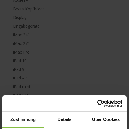
AppleTV
Beats Kopfhörer
Display
Eingabegeräte
iMac 24"
iMac 27"
iMac Pro
iPad 10
iPad 9
iPad Air
iPad mini
iPad Pro
iPhone 6
iPhone 7
Zustimmung
Details
Über Cookies
iPhone 8