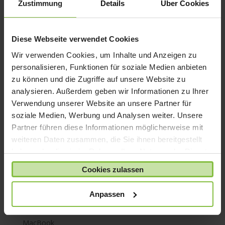
Zustimmung
Details
Über Cookies
iPhone 7
iPhone 8
Diese Webseite verwendet Cookies
iPhone SE
Wir verwenden Cookies, um Inhalte und Anzeigen zu
iPhone X
personalisieren, Funktionen für soziale Medien anbieten
iPod nano
zu können und die Zugriffe auf unsere Website zu
iPod shuffle
analysieren. Außerdem geben wir Informationen zu Ihrer
iPod touch
Verwendung unserer Website an unsere Partner für
soziale Medien, Werbung und Analysen weiter. Unsere
Kabel & Adapter
Partner führen diese Informationen möglicherweise mit
Kopfhörer
weiteren Daten zusammen, die Sie ihnen bereitgestellt
LaCie Rugged
haben oder die sie im Rahmen Ihrer Nutzung der Dienste
Lightning
gesammelt haben.
Cookies zulassen
Mac mini
Mac Pro
Anpassen
Mac Studio
MacBook