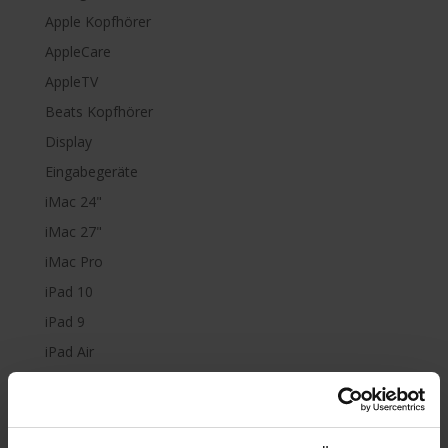
Apple Kopfhörer
AppleCare
AppleTV
Beats Kopfhörer
Display
Eingabegeräte
iMac 24"
iMac 27"
iMac Pro
iPad 10
iPad 9
iPad Air
iPad mini
iPad Pro
iPhone 6