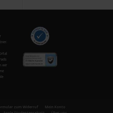
r
ner.
,
ortal
Pads
n wir
ene
ple
ormular zum Widerruf
Mein Konto
Apple Studentenrabatt
Über uns