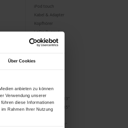
iPod touch
Kabel & Adapter
Kopfhörer
LaCie Rugged
Lightning
Mac mini
Mac Pro
Über Cookies
Mac Studio
MacBook
MacBook Air
 Medien anbieten zu können
M1
hrer Verwendung unserer
MacBook Air 13"
 führen diese Informationen
MacBook Air 15"
ie im Rahmen Ihrer Nutzung
MacBook Neo
MacBook Pro 13"