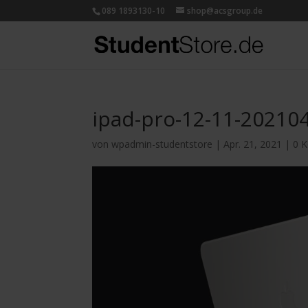
089 1893130-10
shop@acsgroup.de
ipad-pro-12-11-202104
von
wpadmin-studentstore
|
Apr. 21, 2021
|
0 