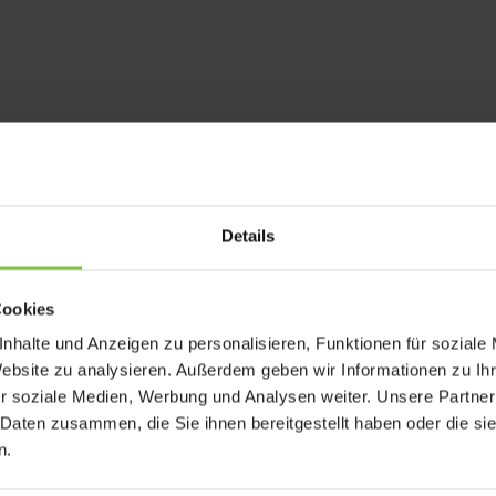
Details
Cookies
rforderliche Felder sind mit
*
markiert
nhalte und Anzeigen zu personalisieren, Funktionen für soziale
Website zu analysieren. Außerdem geben wir Informationen zu I
r soziale Medien, Werbung und Analysen weiter. Unsere Partner
 Daten zusammen, die Sie ihnen bereitgestellt haben oder die s
n.