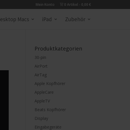
Mein Konto
0 Artikel
0,00 €
esktop Macs
iPad
Zubehör
Produktkategorien
30-pin
AirPort
AirTag
Apple Kopfhörer
AppleCare
AppleTV
Beats Kopfhörer
Display
Eingabegeräte