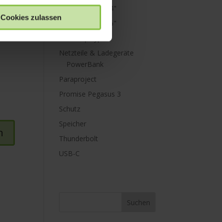
MacBook Pro 14"
Cookies zulassen
MacBook Pro 16"
Mini Displayport
Netzteile & Ladegeräte
PowerBank
Paraproject
Promise Pegasus 3
Schutz
Speicher
Thunderbolt
USB-C