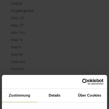
Display
Eingabegeräte
iMac 24"
iMac 27"
iMac Pro
iPad 10
iPad 9
iPad Air
iPad mini
iPad Pro
iPhone 6
iPhone 7
iPhone 8
Zustimmung
Details
Über Cookies
iPhone SE
iPhone X