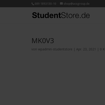
089 1893130-10
shop@acsgroup.de
MK0V3
von
wpadmin-studentstore
|
Apr. 23, 2021
|
0 