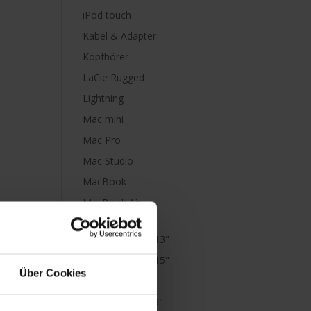
iPod touch
Kabel & Adapter
Kopfhörer
LaCie Rugged
Lightning
Mac mini
Mac Pro
Mac Studio
MacBook
MacBook Air
M1
MacBook Air 13"
MacBook Air 15"
Über Cookies
MacBook Neo
MacBook Pro 13"