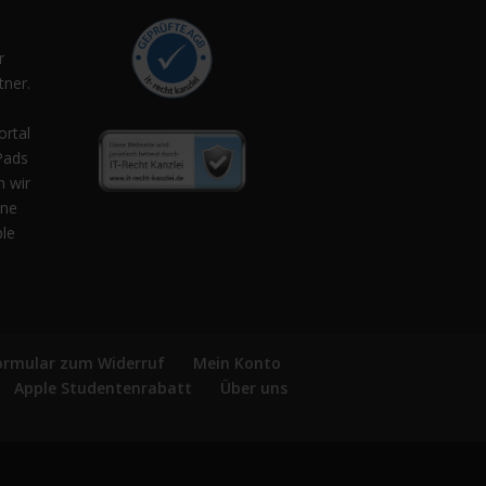
r
ner.
,
ortal
Pads
n wir
ene
ple
ormular zum Widerruf
Mein Konto
Apple Studentenrabatt
Über uns