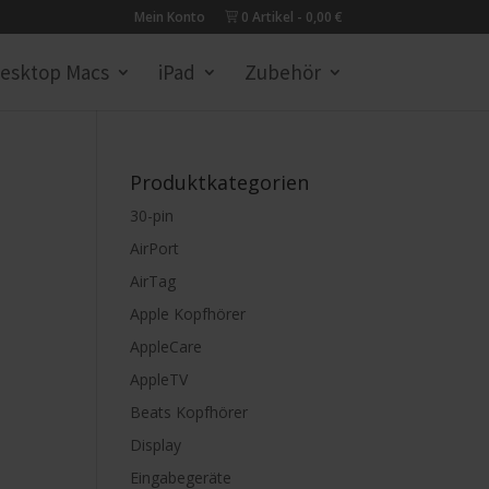
Mein Konto
0 Artikel
0,00 €
esktop Macs
iPad
Zubehör
Produktkategorien
30-pin
AirPort
AirTag
Apple Kopfhörer
AppleCare
AppleTV
Beats Kopfhörer
Display
Eingabegeräte