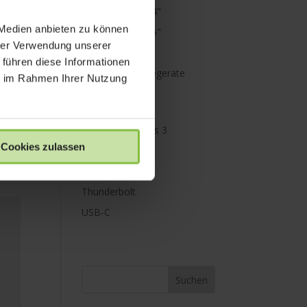
MacBook Pro 14"
 Medien anbieten zu können
MacBook Pro 16"
hrer Verwendung unserer
Mini Displayport
 führen diese Informationen
Netzteile & Ladegeräte
ie im Rahmen Ihrer Nutzung
PowerBank
Paraproject
Promise Pegasus 3
Cookies zulassen
Schutz
Speicher
Thunderbolt
USB-C