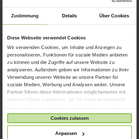
iPad mini
iPad Pro
Zustimmung
Details
Über Cookies
iPhone 6
iPhone 7
Diese Webseite verwendet Cookies
iPhone 8
Wir verwenden Cookies, um Inhalte und Anzeigen zu
iPhone SE
personalisieren, Funktionen für soziale Medien anbieten
iPhone X
zu können und die Zugriffe auf unsere Website zu
analysieren. Außerdem geben wir Informationen zu Ihrer
iPod nano
Verwendung unserer Website an unsere Partner für
iPod shuffle
soziale Medien, Werbung und Analysen weiter. Unsere
iPod touch
Partner führen diese Informationen möglicherweise mit
Kabel & Adapter
weiteren Daten zusammen, die Sie ihnen bereitgestellt
haben oder die sie im Rahmen Ihrer Nutzung der Dienste
Kopfhörer
gesammelt haben.
LaCie Rugged
Cookies zulassen
Lightning
Anpassen
Mac mini