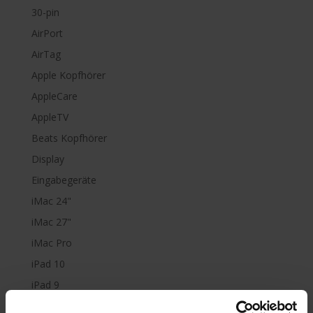
30-pin
AirPort
AirTag
Apple Kopfhörer
AppleCare
AppleTV
Beats Kopfhörer
Display
Eingabegeräte
iMac 24"
iMac 27"
iMac Pro
iPad 10
iPad 9
iPad Air