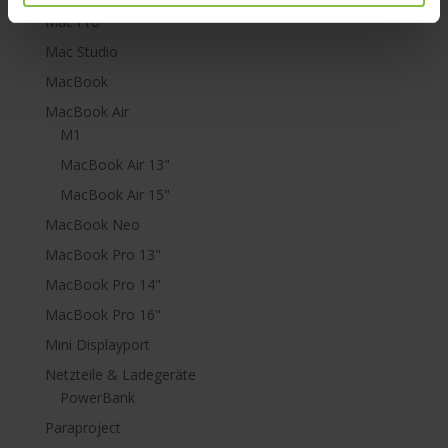
Mac Pro
Mac Studio
MacBook
MacBook Air
M1
MacBook Air 13"
MacBook Air 15"
MacBook Neo
MacBook Pro 13"
MacBook Pro 14"
MacBook Pro 16"
Mini Displayport
Netzteile & Ladegeräte
PowerBank
Paraproject