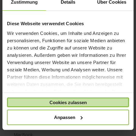
Zustimmung
Details
Über Cookies
iPhone 7
iPhone 8
Diese Webseite verwendet Cookies
iPhone SE
Wir verwenden Cookies, um Inhalte und Anzeigen zu
iPhone X
personalisieren, Funktionen für soziale Medien anbieten
iPod nano
zu können und die Zugriffe auf unsere Website zu
iPod shuffle
analysieren. Außerdem geben wir Informationen zu Ihrer
iPod touch
Verwendung unserer Website an unsere Partner für
soziale Medien, Werbung und Analysen weiter. Unsere
Kabel & Adapter
Partner führen diese Informationen möglicherweise mit
Kopfhörer
weiteren Daten zusammen, die Sie ihnen bereitgestellt
LaCie Rugged
haben oder die sie im Rahmen Ihrer Nutzung der Dienste
Lightning
gesammelt haben.
Cookies zulassen
Mac mini
Mac Pro
Anpassen
Mac Studio
MacBook