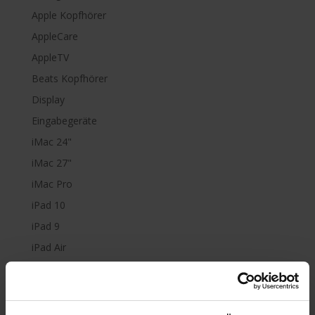
Apple Kopfhörer
AppleCare
AppleTV
Beats Kopfhörer
Display
Eingabegeräte
iMac 24"
iMac 27"
iMac Pro
iPad 10
iPad 9
iPad Air
iPad mini
iPad Pro
iPhone 6