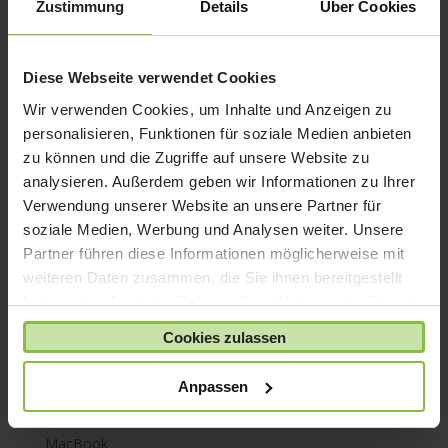
Zustimmung
Details
Über Cookies
iPhone 7
iPhone 8
Diese Webseite verwendet Cookies
iPhone SE
Wir verwenden Cookies, um Inhalte und Anzeigen zu
iPhone X
personalisieren, Funktionen für soziale Medien anbieten
iPod nano
zu können und die Zugriffe auf unsere Website zu
iPod shuffle
analysieren. Außerdem geben wir Informationen zu Ihrer
iPod touch
Verwendung unserer Website an unsere Partner für
soziale Medien, Werbung und Analysen weiter. Unsere
Kabel & Adapter
Partner führen diese Informationen möglicherweise mit
Kopfhörer
weiteren Daten zusammen, die Sie ihnen bereitgestellt
LaCie Rugged
haben oder die sie im Rahmen Ihrer Nutzung der Dienste
Lightning
gesammelt haben.
Cookies zulassen
Mac mini
Mac Pro
Anpassen
Mac Studio
MacBook