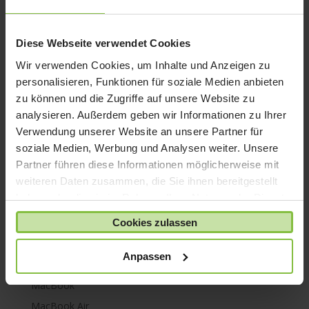
iPhone 8
iPhone SE
Diese Webseite verwendet Cookies
iPhone X
Wir verwenden Cookies, um Inhalte und Anzeigen zu
iPod nano
personalisieren, Funktionen für soziale Medien anbieten
zu können und die Zugriffe auf unsere Website zu
iPod shuffle
analysieren. Außerdem geben wir Informationen zu Ihrer
iPod touch
Verwendung unserer Website an unsere Partner für
Kabel & Adapter
soziale Medien, Werbung und Analysen weiter. Unsere
Kopfhörer
Partner führen diese Informationen möglicherweise mit
weiteren Daten zusammen, die Sie ihnen bereitgestellt
LaCie Rugged
haben oder die sie im Rahmen Ihrer Nutzung der Dienste
Lightning
gesammelt haben.
Cookies zulassen
Mac mini
Mac Pro
Anpassen
Mac Studio
MacBook
MacBook Air