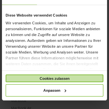
iPhone 8
iPhone SE
Diese Webseite verwendet Cookies
iPhone X
Wir verwenden Cookies, um Inhalte und Anzeigen zu
iPod nano
personalisieren, Funktionen für soziale Medien anbieten
zu können und die Zugriffe auf unsere Website zu
iPod shuffle
analysieren. Außerdem geben wir Informationen zu Ihrer
iPod touch
Verwendung unserer Website an unsere Partner für
Kabel & Adapter
soziale Medien, Werbung und Analysen weiter. Unsere
Kopfhörer
Partner führen diese Informationen möglicherweise mit
weiteren Daten zusammen, die Sie ihnen bereitgestellt
LaCie Rugged
haben oder die sie im Rahmen Ihrer Nutzung der Dienste
Lightning
gesammelt haben.
Cookies zulassen
Mac mini
Mac Pro
Anpassen
Mac Studio
MacBook
MacBook Air