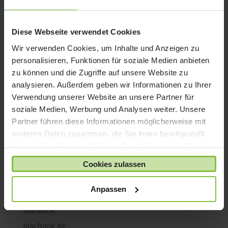
iPhone 8
iPhone SE
Diese Webseite verwendet Cookies
iPhone X
Wir verwenden Cookies, um Inhalte und Anzeigen zu
iPod nano
personalisieren, Funktionen für soziale Medien anbieten
zu können und die Zugriffe auf unsere Website zu
iPod shuffle
analysieren. Außerdem geben wir Informationen zu Ihrer
iPod touch
Verwendung unserer Website an unsere Partner für
Kabel & Adapter
soziale Medien, Werbung und Analysen weiter. Unsere
Kopfhörer
Partner führen diese Informationen möglicherweise mit
weiteren Daten zusammen, die Sie ihnen bereitgestellt
LaCie Rugged
haben oder die sie im Rahmen Ihrer Nutzung der Dienste
Lightning
gesammelt haben.
Cookies zulassen
Mac mini
Mac Pro
Anpassen
Mac Studio
MacBook
MacBook Air