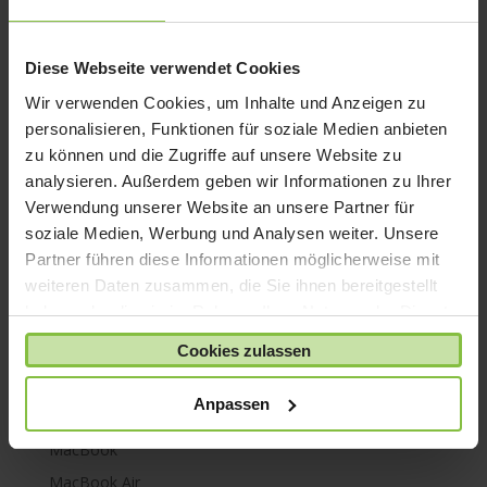
iPhone 8
iPhone SE
Diese Webseite verwendet Cookies
iPhone X
Wir verwenden Cookies, um Inhalte und Anzeigen zu
iPod nano
personalisieren, Funktionen für soziale Medien anbieten
zu können und die Zugriffe auf unsere Website zu
iPod shuffle
analysieren. Außerdem geben wir Informationen zu Ihrer
iPod touch
Verwendung unserer Website an unsere Partner für
Kabel & Adapter
soziale Medien, Werbung und Analysen weiter. Unsere
Kopfhörer
Partner führen diese Informationen möglicherweise mit
weiteren Daten zusammen, die Sie ihnen bereitgestellt
LaCie Rugged
haben oder die sie im Rahmen Ihrer Nutzung der Dienste
Lightning
gesammelt haben.
Cookies zulassen
Mac mini
Mac Pro
Anpassen
Mac Studio
MacBook
MacBook Air